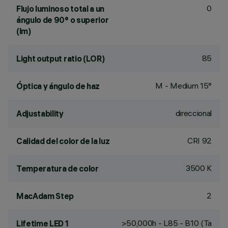
0
Flujo luminoso total a un
ángulo de 90° o superior
(lm)
85
Light output ratio (LOR)
M - Medium 15°
Óptica y ángulo de haz
direccional
Adjustability
CRI
92
Calidad del color de la luz
3500 K
Temperatura de color
2
MacAdam Step
>50,000h - L85 - B10 (Ta
Lifetime LED 1