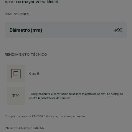
para una mayor versatilidad.
DIMENSIONES
ø90
Diámetro (mm)
RENDIMIENTO TÉCNICO
Class II
Protegido contra la penetración de sólidos mayores de 12 mm, no protegido
contra la penetración de líquidos.
Cumple con la norma EN60598-1 y las regulaciones pertinentes.
PROPIEDADES FÍSICAS