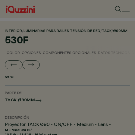
INTERIOR
/
LUMINARIAS PARA RAÍLES TENSIÓN DE RED
/
TACK
/
Ø90MM
530F
COLOR
OPCIONES
COMPONENTES OPCIONALES
DATOS TÉCNICOS
D
530F
PARTE DE
TACK Ø90MM
DESCRIPCIÓN
Proyector TACK Ø90 - ON/OFF - Medium - Lens -
M - Medium 15°
10.5 W - 13.5 W - 16 W system