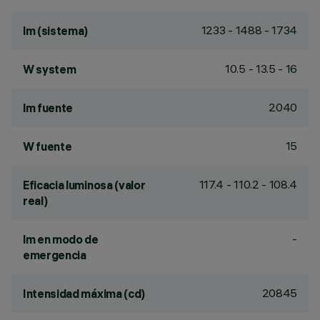
1233 - 1488 - 1734
lm (sistema)
10.5 - 13.5 - 16
W system
2040
lm fuente
15
W fuente
117.4 - 110.2 - 108.4
Eficacia luminosa (valor
real)
-
lm en modo de
emergencia
20845
Intensidad máxima (cd)