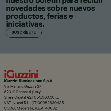
nuestro boletín para recibir
novedades sobre nuevos
productos, ferias e
iniciativas.
SUSCRÍBETE
iGuzzini illuminazione S.p.A
Via Mariano Guzzini 37
62019 Recanati (Italy)
Share Capital €21.050.000,00 i.v.
VAT N. and R.I. : (IT)00082630435
CCIAA Macerata, R.E.A. 40632