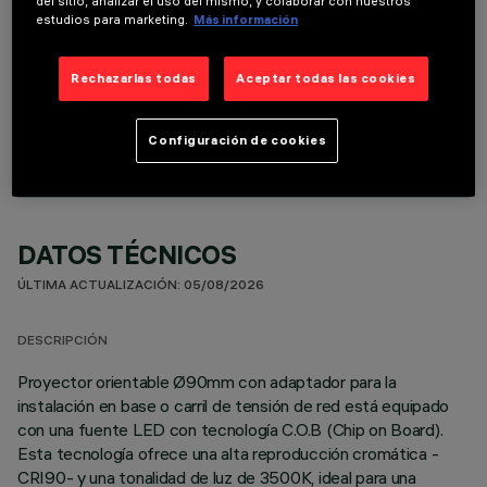
del sitio, analizar el uso del mismo, y colaborar con nuestros
estudios para marketing.
Más información
Rechazarlas todas
Aceptar todas las cookies
COMPONENTES OPCIONALES
Configuración de cookies
DATOS TÉCNICOS
ÚLTIMA ACTUALIZACIÓN: 05/08/2026
DESCRIPCIÓN
Proyector orientable Ø90mm con adaptador para la
instalación en base o carril de tensión de red está equipado
con una fuente LED con tecnología C.O.B (Chip on Board).
Esta tecnología ofrece una alta reproducción cromática -
CRI90- y una tonalidad de luz de 3500K, ideal para una