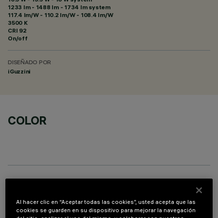
1233 lm - 1488 lm - 1734 lm system
117.4 lm/W - 110.2 lm/W - 108.4 lm/W
3500 K
CRI
92
On/off
DISEÑADO POR
iGuzzini
COLOR
PROFILO
Al hacer clic en “Aceptar todas las cookies”, usted acepta que las
cookies se guarden en su dispositivo para mejorar la navegación