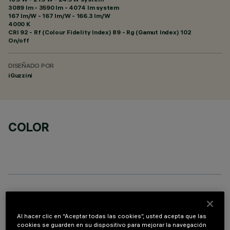
3089 lm - 3590 lm - 4074 lm system
167 lm/W - 167 lm/W - 166.3 lm/W
4000 K
CRI
92
- Rf (Colour Fidelity Index) 89 - Rg (Gamut Index) 102
On/off
DISEÑADO POR
iGuzzini
COLOR
PROFILO
Al hacer clic en “Aceptar todas las cookies”, usted acepta que las
cookies se guarden en su dispositivo para mejorar la navegación