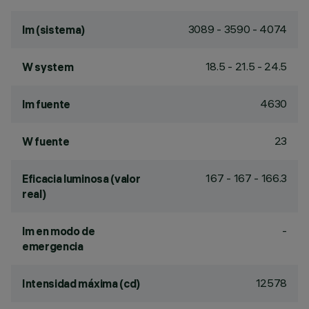
3089 - 3590 - 4074
lm (sistema)
18.5 - 21.5 - 24.5
W system
4630
lm fuente
23
W fuente
167 - 167 - 166.3
Eficacia luminosa (valor
real)
-
lm en modo de
emergencia
12578
Intensidad máxima (cd)