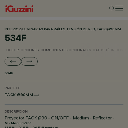
INTERIOR
/
LUMINARIAS PARA RAÍLES TENSIÓN DE RED
/
TACK
/
Ø90MM
534F
COLOR
OPCIONES
COMPONENTES OPCIONALES
DATOS TÉCNICOS
D
534F
PARTE DE
TACK Ø90MM
DESCRIPCIÓN
Proyector TACK Ø90 - ON/OFF - Medium - Reflector -
M - Medium 25°
18.5 W - 21.5 W - 24.5 W system