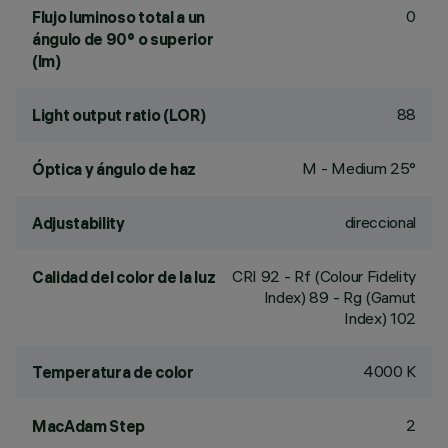
0
Flujo luminoso total a un
ángulo de 90° o superior
(lm)
88
Light output ratio (LOR)
M - Medium 25°
Óptica y ángulo de haz
direccional
Adjustability
CRI
92
- Rf (Colour Fidelity
Calidad del color de la luz
Index) 89 - Rg (Gamut
Index) 102
4000 K
Temperatura de color
2
MacAdam Step