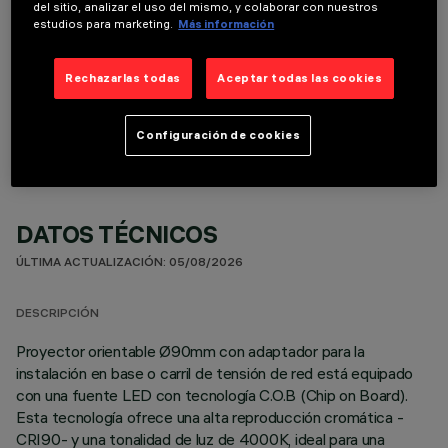
del sitio, analizar el uso del mismo, y colaborar con nuestros
estudios para marketing.
Más información
Rechazarlas todas
Aceptar todas las cookies
COMPONENTES OPCIONALES
Configuración de cookies
DATOS TÉCNICOS
ÚLTIMA ACTUALIZACIÓN: 05/08/2026
DESCRIPCIÓN
Proyector orientable Ø90mm con adaptador para la
instalación en base o carril de tensión de red está equipado
con una fuente LED con tecnología C.O.B (Chip on Board).
Esta tecnología ofrece una alta reproducción cromática -
CRI90- y una tonalidad de luz de 4000K, ideal para una