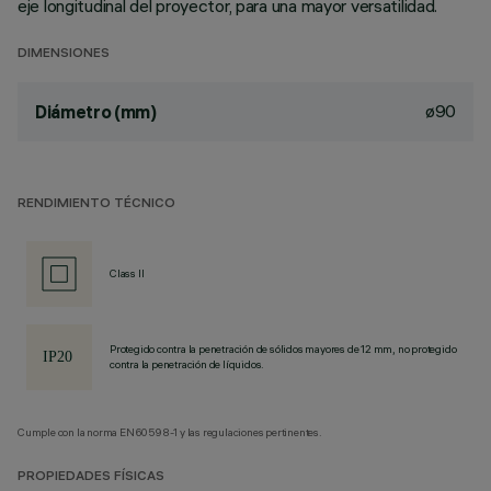
eje longitudinal del proyector, para una mayor versatilidad.
DIMENSIONES
ø90
Diámetro (mm)
RENDIMIENTO TÉCNICO
Class II
Protegido contra la penetración de sólidos mayores de 12 mm, no protegido
contra la penetración de líquidos.
Cumple con la norma EN60598-1 y las regulaciones pertinentes.
PROPIEDADES FÍSICAS