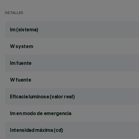
DETALLES
lm (sistema)
W system
lm fuente
W fuente
Eficacia luminosa (valor real)
lm en modo de emergencia
Intensidad máxima (cd)