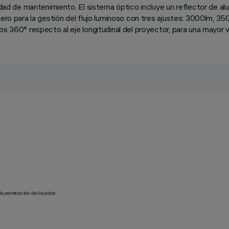
lidad de mantenimiento. El sistema óptico incluye un reflector de a
sero para la gestión del flujo luminoso con tres ajustes: 3000lm, 
s 360° respecto al eje longitudinal del proyector, para una mayor ve
la penetración de líquidos.