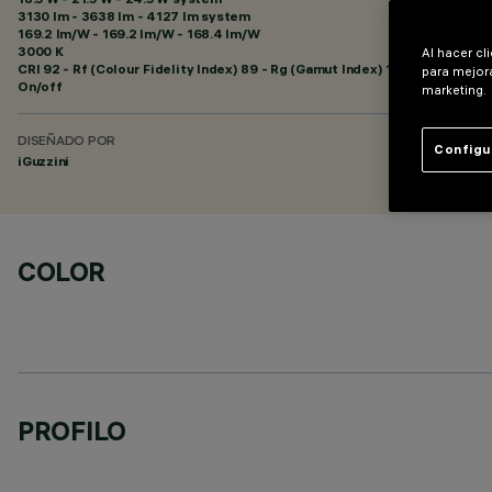
3130 lm - 3638 lm - 4127 lm system
169.2 lm/W - 169.2 lm/W - 168.4 lm/W
3000 K
Al hacer cl
CRI
92
- Rf (Colour Fidelity Index) 89 - Rg (Gamut Index) 101
para mejora
On/off
marketing.
DISEÑADO POR
Configu
iGuzzini
COLOR
PROFILO