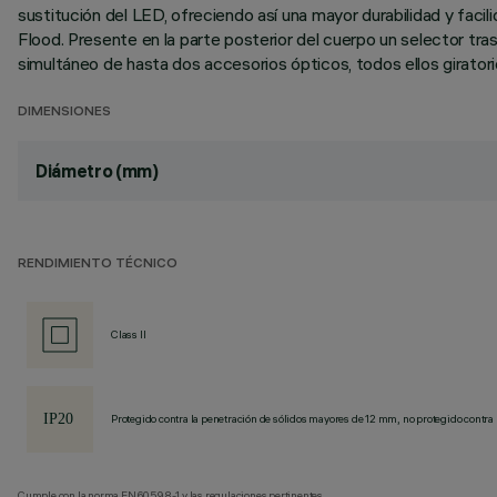
sustitución del LED, ofreciendo así una mayor durabilidad y faci
Flood. Presente en la parte posterior del cuerpo un selector tra
simultáneo de hasta dos accesorios ópticos, todos ellos giratorio
DIMENSIONES
Diámetro (mm)
RENDIMIENTO TÉCNICO
Class II
Protegido contra la penetración de sólidos mayores de 12 mm, no protegido contra 
Cumple con la norma EN60598-1 y las regulaciones pertinentes.