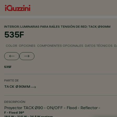
INTERIOR
/
LUMINARIAS PARA RAÍLES TENSIÓN DE RED
/
TACK
/
Ø90MM
535F
COLOR
OPCIONES
COMPONENTES OPCIONALES
DATOS TÉCNICOS
D
535F
PARTE DE
TACK Ø90MM
DESCRIPCIÓN
Proyector TACK Ø90 - ON/OFF - Flood - Reflector -
F - Flood 39°
18.5 W - 21.5 W - 24.5 W system