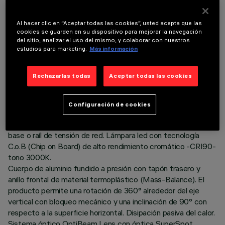
Al hacer clic en “Aceptar todas las cookies”, usted acepta que las
cookies se guarden en su dispositivo para mejorar la navegación
del sitio, analizar el uso del mismo, y colaborar con nuestros
estudios para marketing.
Más información
DATOS TÉCNICOS
Rechazarlas todas
Aceptar todas las cookies
ÚLTIMA ACTUALIZACIÓN: 06/08/2026
Configuración de cookies
DESCRIPCIÓN
Proyector orientable Ø122 con adaptador para instalación en
base o raíl de tensión de red. Lámpara led con tecnología
C.o.B (Chip on Board) de alto rendimiento cromático -CRI90-
tono 3000K.
Cuerpo de aluminio fundido a presión con tapón trasero y
anillo frontal de material termoplástico (Mass-Balance). El
producto permite una rotación de 360° alrededor del eje
vertical con bloqueo mecánico y una inclinación de 90° con
respecto a la superficie horizontal. Disipación pasiva del calor.
Sistema óptico OptiBeam Lens con óptica SuperSpot.