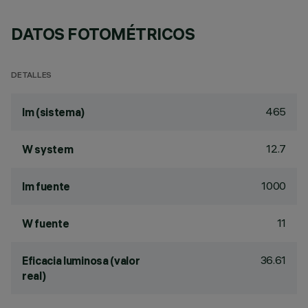
DATOS FOTOMÉTRICOS
DETALLES
465
lm (sistema)
12.7
W system
1000
lm fuente
11
W fuente
36.61
Eficacia luminosa (valor
real)