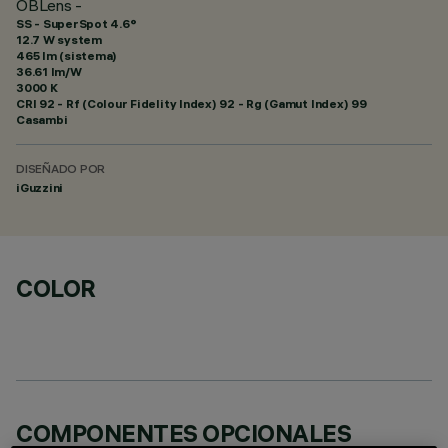
OBLens -
SS - SuperSpot 4.6°
12.7 W system
465 lm (sistema)
36.61 lm/W
3000 K
CRI
92
- Rf (Colour Fidelity Index) 92 - Rg (Gamut Index) 99
Casambi
DISEÑADO POR
iGuzzini
COLOR
COMPONENTES OPCIONALES