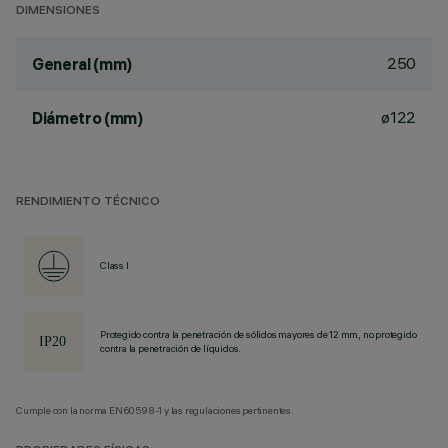
DIMENSIONES
250
General (mm)
ø122
Diámetro (mm)
RENDIMIENTO TÉCNICO
Class I
Protegido contra la penetración de sólidos mayores de 12 mm, no protegido
contra la penetración de líquidos.
Cumple con la norma EN60598-1 y las regulaciones pertinentes.