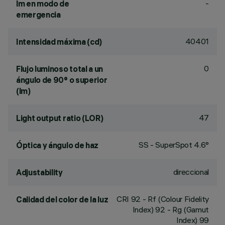
-
lm en modo de
emergencia
40401
Intensidad máxima (cd)
0
Flujo luminoso total a un
ángulo de 90° o superior
(lm)
47
Light output ratio (LOR)
SS - SuperSpot 4.6°
Óptica y ángulo de haz
direccional
Adjustability
CRI
92
- Rf (Colour Fidelity
Calidad del color de la luz
Index) 92 - Rg (Gamut
Index) 99