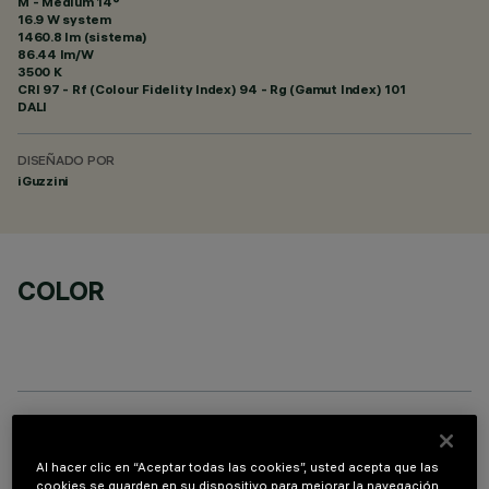
M - Medium 14°
16.9 W system
1460.8 lm (sistema)
86.44 lm/W
3500 K
CRI
97
- Rf (Colour Fidelity Index) 94 - Rg (Gamut Index) 101
DALI
DISEÑADO POR
iGuzzini
COLOR
COMPONENTES OPCIONALES
Al hacer clic en “Aceptar todas las cookies”, usted acepta que las
cookies se guarden en su dispositivo para mejorar la navegación