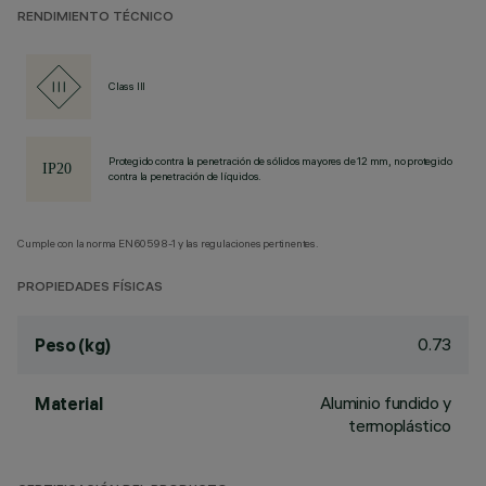
RENDIMIENTO TÉCNICO
Class III
Protegido contra la penetración de sólidos mayores de 12 mm, no protegido
contra la penetración de líquidos.
Cumple con la norma EN60598-1 y las regulaciones pertinentes.
PROPIEDADES FÍSICAS
0.73
Peso (kg)
Aluminio fundido y
Material
termoplástico