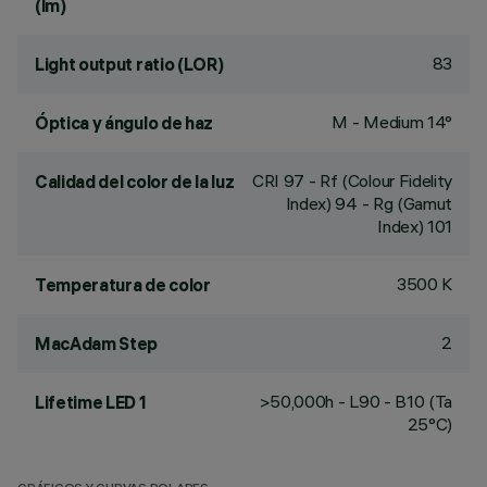
(lm)
83
Light output ratio (LOR)
M - Medium 14°
Óptica y ángulo de haz
CRI
97
- Rf (Colour Fidelity
Calidad del color de la luz
Index) 94 - Rg (Gamut
Index) 101
3500 K
Temperatura de color
2
MacAdam Step
>50,000h - L90 - B10 (Ta
Lifetime LED 1
25°C)