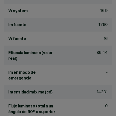
16.9
W system
1760
lm fuente
16
W fuente
86.44
Eficacia luminosa (valor
real)
-
lm en modo de
emergencia
14201
Intensidad máxima (cd)
0
Flujo luminoso total a un
ángulo de 90° o superior