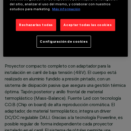
del sitio, analizar el uso del mismo, y colaborar con nuestros
estudios para marketing.
Más información
Rechazarlas todas
Aceptar todas las cookies
DATOS TÉCNICOS
ÚLTIMA ACTUALIZACIÓN: 05/08/2026
Configuración de cookies
DESCRIPCIÓN
Proyector compacto completo con adaptador para la
instalación en carril de baja tensión (48V). El cuerpo está
realizado en aluminio fundido a presión pintado, con un
sistema de disipación pasiva que asegura una gestión térmica
óptima. Tapón posterior y anillo frontal de material
termoplástico (Mass-Balance). Fuente Led con tecnología
C.O.B (Chip on board) de alta reproducción cromática. El
adaptador, de material termoplástico, integra un driver
DC/DC regulable DALI. Gracias a la tecnología Powerline, es
posible regular de forma independiente cada proyector
instalado en el carril. El sistema de rótulas permite una