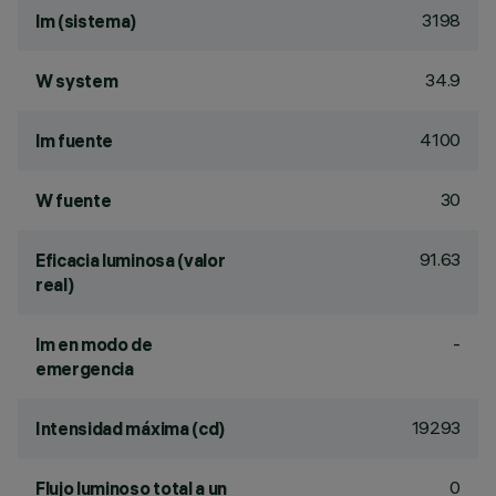
3198
lm (sistema)
34.9
W system
4100
lm fuente
30
W fuente
91.63
Eficacia luminosa (valor
real)
-
lm en modo de
emergencia
19293
Intensidad máxima (cd)
0
Flujo luminoso total a un