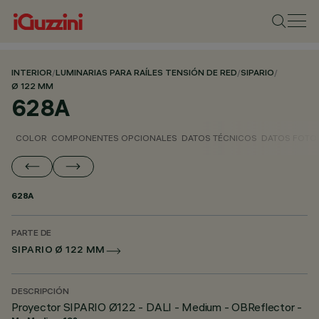
INTERIOR
/
LUMINARIAS PARA RAÍLES TENSIÓN DE RED
/
SIPARIO
/
Ø 122 MM
628A
COLOR
COMPONENTES OPCIONALES
DATOS TÉCNICOS
DATOS FOTO
628A
PARTE DE
SIPARIO Ø 122 MM
DESCRIPCIÓN
Proyector SIPARIO Ø122 - DALI - Medium - OBReflector -