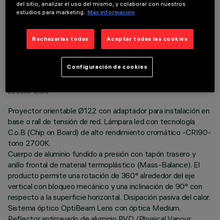
del sitio, analizar el uso del mismo, y colaborar con nuestros
estudios para marketing.
Más información
Rechazarlas todas
Aceptar todas las cookies
DATOS TÉCNICOS
Configuración de cookies
ÚLTIMA ACTUALIZACIÓN: 06/08/2026
DESCRIPCIÓN
Proyector orientable Ø122 con adaptador para instalación en
base o raíl de tensión de red. Lámpara led con tecnología
C.o.B (Chip on Board) de alto rendimiento cromático -CRI90-
tono 2700K.
Cuerpo de aluminio fundido a presión con tapón trasero y
anillo frontal de material termoplástico (Mass-Balance). El
producto permite una rotación de 360° alrededor del eje
vertical con bloqueo mecánico y una inclinación de 90° con
respecto a la superficie horizontal. Disipación pasiva del calor.
Sistema óptico OptiBeam Lens con óptica Medium.
Reflector antirrayado de aluminio P.V.D (Physical Vapour