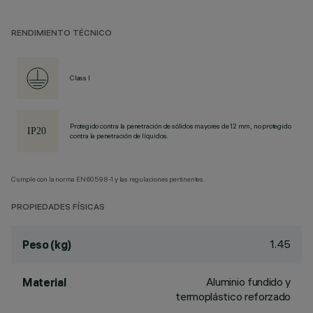
RENDIMIENTO TÉCNICO
Class I
Protegido contra la penetración de sólidos mayores de 12 mm, no protegido
contra la penetración de líquidos.
Cumple con la norma EN60598-1 y las regulaciones pertinentes.
PROPIEDADES FÍSICAS
1.45
Peso (kg)
Aluminio fundido y
Material
termoplástico reforzado