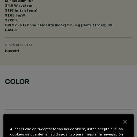
M - Medium 19°
34.9 W system
3198 lm (sistema)
91.63 lm/W
2700 K
CRI
92
- Rf (Colour Fidelity Index) 92 - Rg (Gamut Index) 99
DALI-2
DISEÑADO POR
iGuzzini
COLOR
COMPONENTES OPCIONALES
Al hacer clic en “Aceptar todas las cookies”, usted acepta que las
cookies se guarden en su dispositivo para mejorar la navegación