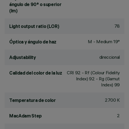
ángulo de 90° o superior
(lm)
78
Light output ratio (LOR)
M - Medium 19°
Óptica y ángulo de haz
direccional
Adjustability
CRI
92
- Rf (Colour Fidelity
Calidad del color de la luz
Index) 92 - Rg (Gamut
Index) 99
2700 K
Temperatura de color
2
MacAdam Step