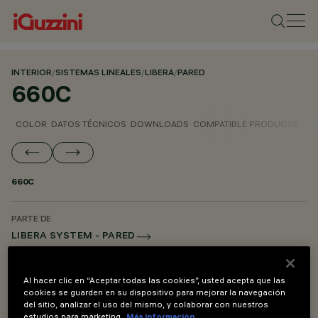
INTERIOR
/
SISTEMAS LINEALES
/
LIBERA
/
PARED
660C
COLOR
DATOS TÉCNICOS
DOWNLOADS
COMPATIBLE PRODUCTS
660C
PARTE DE
LIBERA SYSTEM - PARED
LIBERA SYSTEM - SUSPENSIÓN
LIBERA SYSTEM - ACCESORIOS DE MONTAJE Y ALIMENTACIÓN
Al hacer clic en “Aceptar todas las cookies”, usted acepta que las
cookies se guarden en su dispositivo para mejorar la navegación
del sitio, analizar el uso del mismo, y colaborar con nuestros
estudios para marketing.
Más información