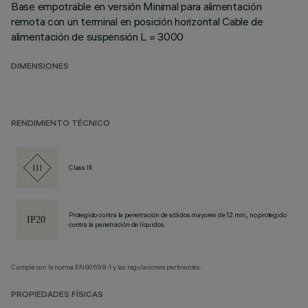
Base empotrable en versión Minimal para alimentación
remota con un terminal en posición horizontal Cable de
alimentación de suspensión L = 3000
DIMENSIONES
RENDIMIENTO TÉCNICO
Class III
Protegido contra la penetración de sólidos mayores de 12 mm, no protegido
contra la penetración de líquidos.
Cumple con la norma EN60598-1 y las regulaciones pertinentes.
PROPIEDADES FÍSICAS