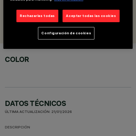
DESCRIPCIÓN
Base empotrable Minimal para alimentación con un terminal
Rechazarlas todas
Aceptar todas las cookies
DISEÑADO POR
Artec Studio
Configuración de cookies
COLOR
DATOS TÉCNICOS
ÚLTIMA ACTUALIZACIÓN: 21/01/2026
DESCRIPCIÓN