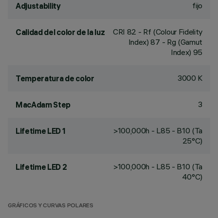
fijo
Adjustability
CRI
82
- Rf (Colour Fidelity
Calidad del color de la luz
Index) 87 - Rg (Gamut
Index) 95
3000 K
Temperatura de color
3
MacAdam Step
>100,000h - L85 - B10 (Ta
Lifetime LED 1
25°C)
>100,000h - L85 - B10 (Ta
Lifetime LED 2
40°C)
GRÁFICOS Y CURVAS POLARES