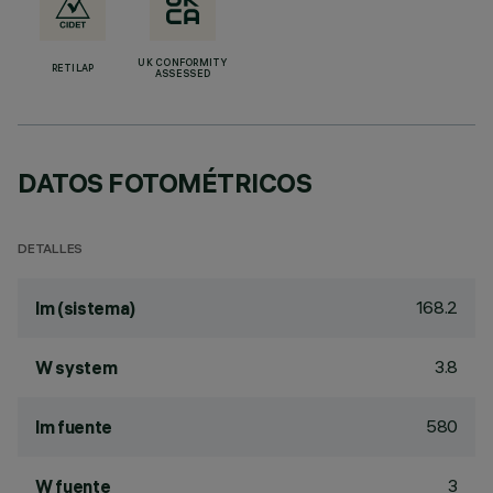
UK CONFORMITY
RETILAP
ASSESSED
DATOS FOTOMÉTRICOS
DETALLES
168.2
lm (sistema)
3.8
W system
580
lm fuente
3
W fuente