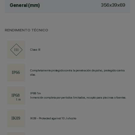
356x39x69
General (mm)
RENDIMIENTO TÉCNICO
Class III
Completamente protegido contra la penetración de polvo, protegido contra
olas.
IP68 1m
Inmersión completa por períodos limitados, no apto para piscinas o fuentes.
IK09 - Protected against 10 J shocks