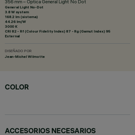
356 mm – Óptica General Light No Dot
General Light No-Dot
3.8 W system
168.2 lm (sistema)
44.26 lm/W
3000 K
CRI
82
- Rf (Colour Fidelity Index) 87 - Rg (Gamut Index) 95
External
DISEÑADO POR
Jean-Michel Wilmotte
COLOR
ACCESORIOS NECESARIOS