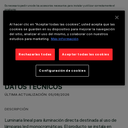
Es necesario pedir uno de los accesorios necesarios para instalar y utilizar correctamente el
producto:
Al hacer clic en “Aceptar todas las cookies”, usted acepta que las
cookies se guarden en su dispositivo para mejorar la navegación
del sitio, analizar el uso del mismo, y colaborar con nuestros
estudios para marketing.
Más información
COMPONENTES OPCIONALES
Rechazarlas todas
Aceptar todas las cookies
Configuración de cookies
DATOS TÉCNICOS
ÚLTIMA ACTUALIZACIÓN: 05/08/2026
DESCRIPCIÓN
Luminaria lineal para iluminación directa destinada al uso de
lámparas led monocromáticas. El producto se instala en