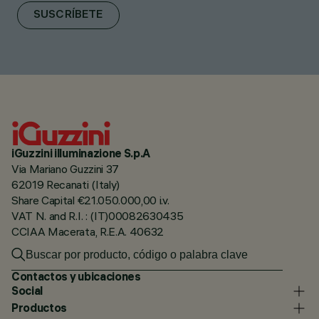
SUSCRÍBETE
iGuzzini illuminazione S.p.A
Via Mariano Guzzini 37
62019 Recanati (Italy)
Share Capital €21.050.000,00 i.v.
VAT N. and R.I. : (IT)00082630435
CCIAA Macerata, R.E.A. 40632
Contactos y ubicaciones
Social
Productos