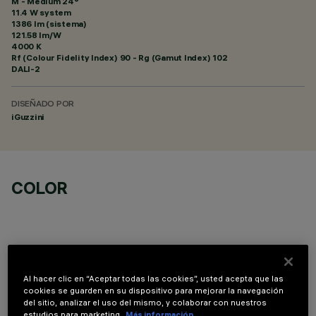
M - Medium 24°
11.4 W system
1386 lm (sistema)
121.58 lm/W
4000 K
Rf (Colour Fidelity Index) 90 - Rg (Gamut Index) 102
DALI-2
DISEÑADO POR
iGuzzini
COLOR
Al hacer clic en “Aceptar todas las cookies”, usted acepta que las
COMPONENTES OPCIONALES
cookies se guarden en su dispositivo para mejorar la navegación
del sitio, analizar el uso del mismo, y colaborar con nuestros
estudios para marketing.
Más información