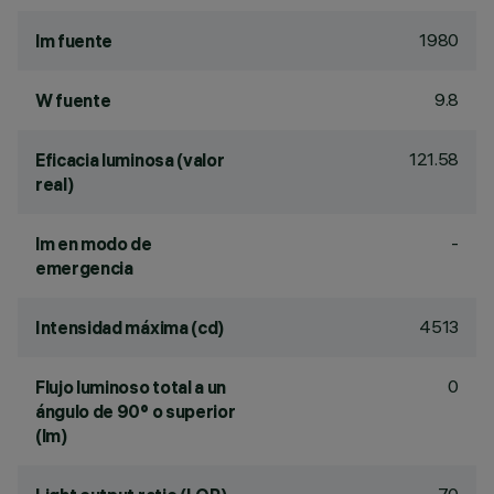
1980
lm fuente
9.8
W fuente
121.58
Eficacia luminosa (valor
real)
-
lm en modo de
emergencia
4513
Intensidad máxima (cd)
0
Flujo luminoso total a un
ángulo de 90° o superior
(lm)