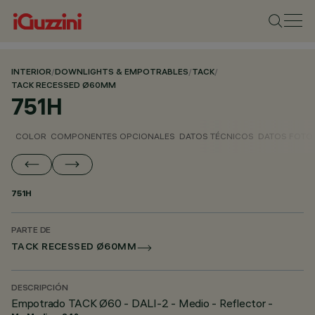
INTERIOR
/
DOWNLIGHTS & EMPOTRABLES
/
TACK
/
TACK RECESSED Ø60MM
751H
COLOR
COMPONENTES OPCIONALES
DATOS TÉCNICOS
DATOS FOTO
751H
PARTE DE
TACK RECESSED Ø60MM
DESCRIPCIÓN
Empotrado TACK Ø60 - DALI-2 - Medio - Reflector -