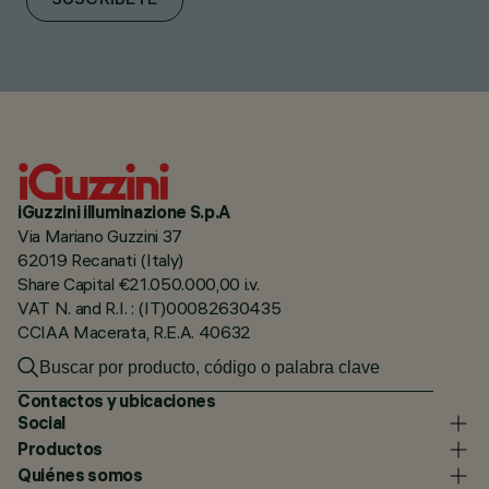
SUSCRÍBETE
iGuzzini illuminazione S.p.A
Via Mariano Guzzini 37
62019 Recanati (Italy)
Share Capital €21.050.000,00 i.v.
VAT N. and R.I. : (IT)00082630435
CCIAA Macerata, R.E.A. 40632
Contactos y ubicaciones
Social
Productos
Quiénes somos