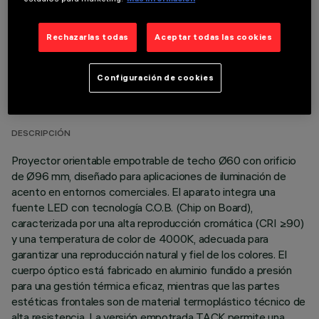
Rechazarlas todas
Aceptar todas las cookies
DATOS TÉCNICOS
Configuración de cookies
ÚLTIMA ACTUALIZACIÓN: 05/08/2026
DESCRIPCIÓN
Proyector orientable empotrable de techo Ø60 con orificio
de Ø96 mm, diseñado para aplicaciones de iluminación de
acento en entornos comerciales. El aparato integra una
fuente LED con tecnología C.O.B. (Chip on Board),
caracterizada por una alta reproducción cromática (CRI ≥90)
y una temperatura de color de 4000K, adecuada para
garantizar una reproducción natural y fiel de los colores. El
cuerpo óptico está fabricado en aluminio fundido a presión
para una gestión térmica eficaz, mientras que las partes
estéticas frontales son de material termoplástico técnico de
alta resistencia. La versión empotrada TACK permite una