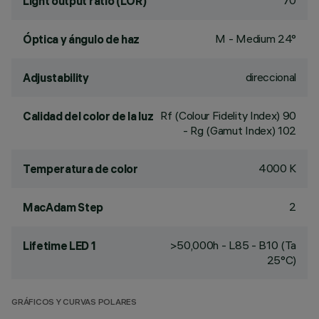
70
Light output ratio (LOR)
M - Medium 24°
Óptica y ángulo de haz
direccional
Adjustability
Rf (Colour Fidelity Index) 90
Calidad del color de la luz
- Rg (Gamut Index) 102
4000 K
Temperatura de color
2
MacAdam Step
>50,000h - L85 - B10 (Ta
Lifetime LED 1
25°C)
GRÁFICOS Y CURVAS POLARES