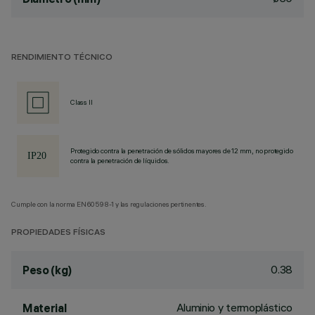
RENDIMIENTO TÉCNICO
Class II
Protegido contra la penetración de sólidos mayores de 12 mm, no protegido
contra la penetración de líquidos.
Cumple con la norma EN60598-1 y las regulaciones pertinentes.
PROPIEDADES FÍSICAS
0.38
Peso (kg)
Aluminio y termoplástico
Material