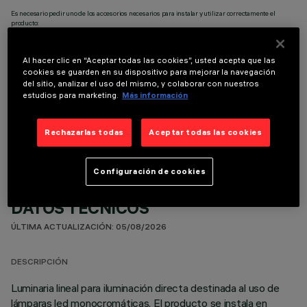
Es necesario pedir uno de los accesorios necesarios para instalar y utilizar correctamente el
producto:
Al hacer clic en “Aceptar todas las cookies”, usted acepta que las
cookies se guarden en su dispositivo para mejorar la navegación
del sitio, analizar el uso del mismo, y colaborar con nuestros
estudios para marketing.
Más información
COMPONENTES OPCIONALES
Rechazarlas todas
Aceptar todas las cookies
Configuración de cookies
DATOS TÉCNICOS
ÚLTIMA ACTUALIZACIÓN: 05/08/2026
DESCRIPCIÓN
Luminaria lineal para iluminación directa destinada al uso de
lámparas led monocromáticas. El producto se instala en