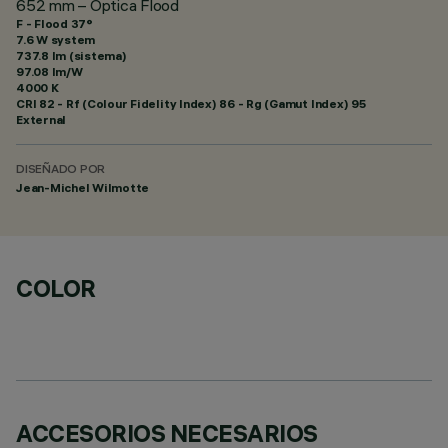
652 mm – Óptica Flood
F - Flood 37°
7.6 W system
737.8 lm (sistema)
97.08 lm/W
4000 K
CRI
82
- Rf (Colour Fidelity Index) 86 - Rg (Gamut Index) 95
External
DISEÑADO POR
Jean-Michel Wilmotte
COLOR
ACCESORIOS NECESARIOS