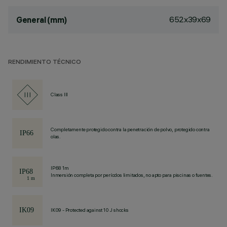
652x39x69
General (mm)
RENDIMIENTO TÉCNICO
Class III
Completamente protegido contra la penetración de polvo, protegido contra
olas.
IP68 1m
Inmersión completa por períodos limitados, no apto para piscinas o fuentes.
IK09 - Protected against 10 J shocks