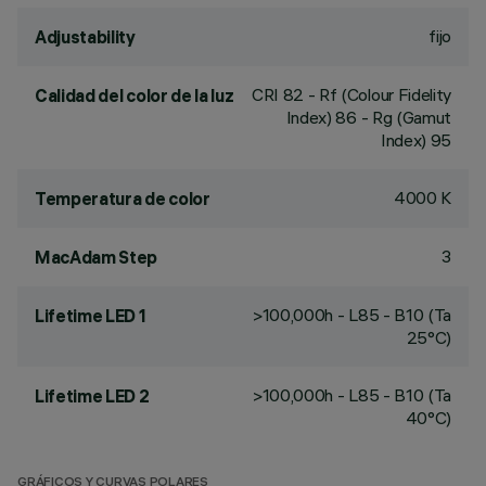
fijo
Adjustability
CRI
82
- Rf (Colour Fidelity
Calidad del color de la luz
Index) 86 - Rg (Gamut
Index) 95
4000 K
Temperatura de color
3
MacAdam Step
>100,000h - L85 - B10 (Ta
Lifetime LED 1
25°C)
>100,000h - L85 - B10 (Ta
Lifetime LED 2
40°C)
GRÁFICOS Y CURVAS POLARES