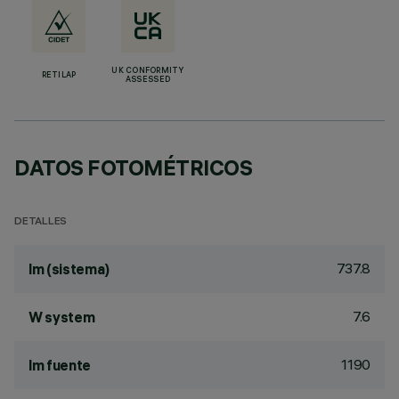
UK CONFORMITY
RETILAP
ASSESSED
DATOS FOTOMÉTRICOS
DETALLES
737.8
lm (sistema)
7.6
W system
1190
lm fuente