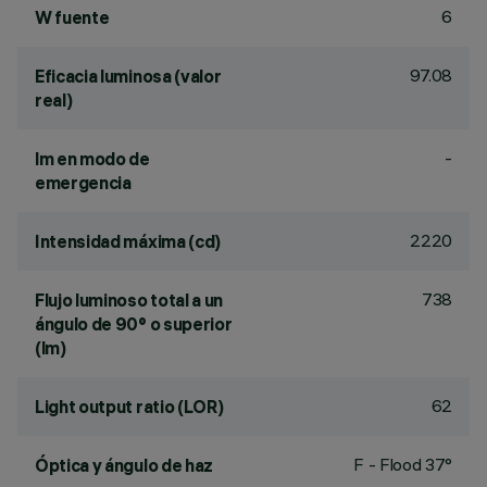
6
W fuente
97.08
Eficacia luminosa (valor
real)
-
lm en modo de
emergencia
2220
Intensidad máxima (cd)
738
Flujo luminoso total a un
ángulo de 90° o superior
(lm)
62
Light output ratio (LOR)
F - Flood 37°
Óptica y ángulo de haz