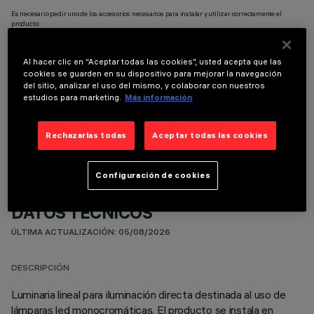
Es necesario pedir uno de los accesorios necesarios para instalar y utilizar correctamente el
producto:
Al hacer clic en “Aceptar todas las cookies”, usted acepta que las
cookies se guarden en su dispositivo para mejorar la navegación
del sitio, analizar el uso del mismo, y colaborar con nuestros
estudios para marketing.
Más información
COMPONENTES OPCIONALES
Rechazarlas todas
Aceptar todas las cookies
Configuración de cookies
DATOS TÉCNICOS
ÚLTIMA ACTUALIZACIÓN: 05/08/2026
DESCRIPCIÓN
Luminaria lineal para iluminación directa destinada al uso de
lámparas led monocromáticas. El producto se instala en