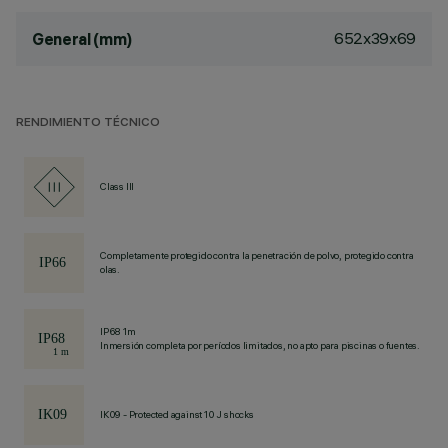
652x39x69
General (mm)
RENDIMIENTO TÉCNICO
Class III
Completamente protegido contra la penetración de polvo, protegido contra
olas.
IP68 1m
Inmersión completa por períodos limitados, no apto para piscinas o fuentes.
IK09 - Protected against 10 J shocks