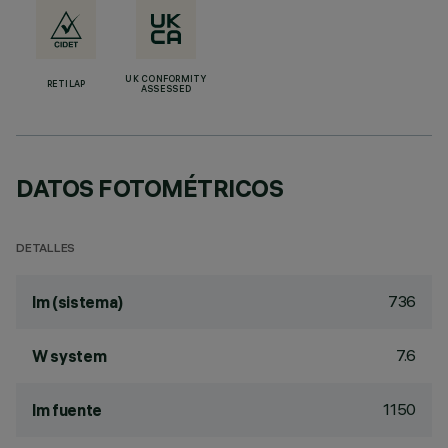
UK CONFORMITY
RETILAP
ASSESSED
DATOS FOTOMÉTRICOS
DETALLES
736
lm (sistema)
7.6
W system
1150
lm fuente