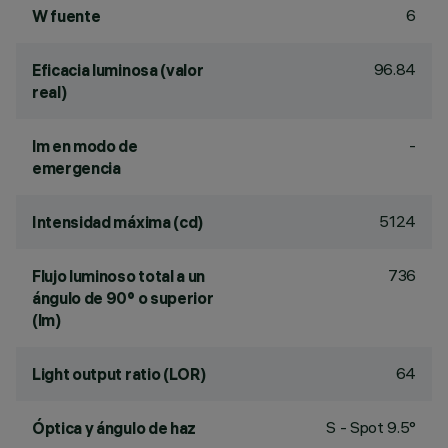
6
W fuente
96.84
Eficacia luminosa (valor
real)
-
lm en modo de
emergencia
5124
Intensidad máxima (cd)
736
Flujo luminoso total a un
ángulo de 90° o superior
(lm)
64
Light output ratio (LOR)
S - Spot 9.5°
Óptica y ángulo de haz