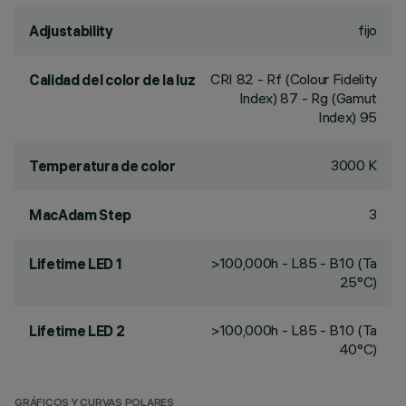
fijo
Adjustability
CRI
82
- Rf (Colour Fidelity
Calidad del color de la luz
Index) 87 - Rg (Gamut
Index) 95
3000 K
Temperatura de color
3
MacAdam Step
>100,000h - L85 - B10 (Ta
Lifetime LED 1
25°C)
>100,000h - L85 - B10 (Ta
Lifetime LED 2
40°C)
GRÁFICOS Y CURVAS POLARES