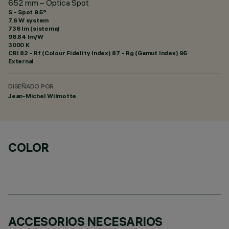
652 mm – Óptica Spot
S - Spot 9.5°
7.6 W system
736 lm (sistema)
96.84 lm/W
3000 K
CRI
82
- Rf (Colour Fidelity Index) 87 - Rg (Gamut Index) 95
External
DISEÑADO POR
Jean-Michel Wilmotte
COLOR
ACCESORIOS NECESARIOS