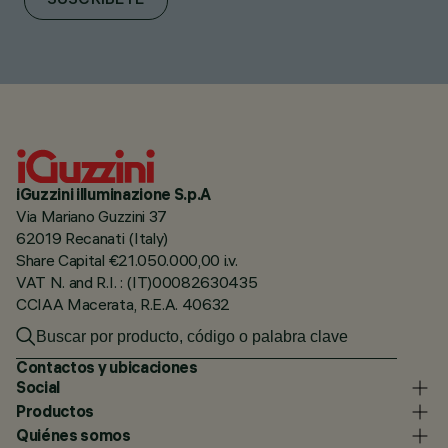
SUSCRÍBETE
iGuzzini illuminazione S.p.A
Via Mariano Guzzini 37
62019 Recanati (Italy)
Share Capital €21.050.000,00 i.v.
VAT N. and R.I. : (IT)00082630435
CCIAA Macerata, R.E.A. 40632
Contactos y ubicaciones
Social
Productos
Quiénes somos