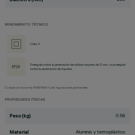
RENDIMIENTO TÉCNICO
Class II
Protegido contra la penetración de sólidos mayores de 12 mm, no protegido
contra la penetración de líquidos.
Cumple con la norma EN60598-1 y las regulaciones pertinentes.
PROPIEDADES FÍSICAS
0.56
Peso (kg)
Aluminio y termoplástico
Material