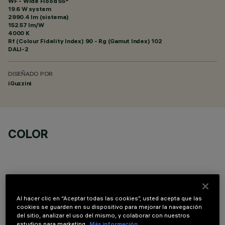
WF - Wide Flood 55°
19.6 W system
2990.4 lm (sistema)
152.57 lm/W
4000 K
Rf (Colour Fidelity Index) 90 - Rg (Gamut Index) 102
DALI-2
DISEÑADO POR
iGuzzini
COLOR
Al hacer clic en “Aceptar todas las cookies”, usted acepta que las
COMPONENTES OPCIONALES
cookies se guarden en su dispositivo para mejorar la navegación
del sitio, analizar el uso del mismo, y colaborar con nuestros
estudios para marketing.
Más información