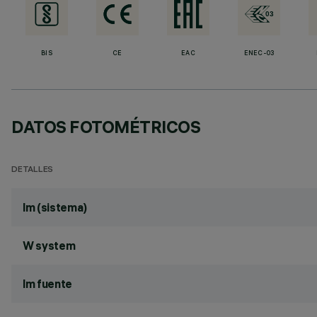
BIS
CE
EAC
ENEC-03
DATOS FOTOMÉTRICOS
DETALLES
lm (sistema)
W system
lm fuente