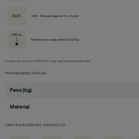
IK09 - Protected against 10 J shocks
Resistencia a carga estática 1000 kg
Cumple con la norma EN60598-1 y las regulaciones pertinentes.
PROPIEDADES FÍSICAS
Peso (kg)
Material
CERTIFICACIÓN DEL PRODUCTO