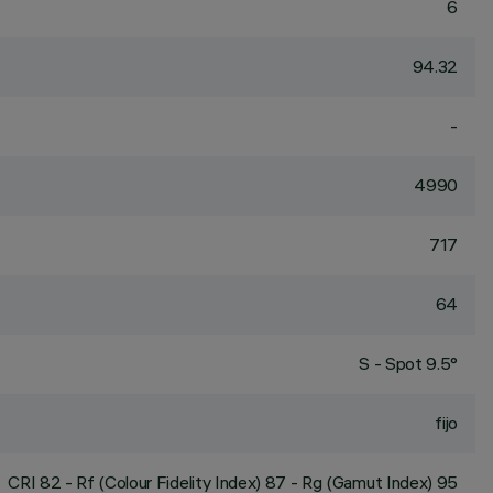
6
94.32
-
4990
717
64
S - Spot 9.5°
fijo
CRI
82
- Rf (Colour Fidelity Index) 87 - Rg (Gamut Index) 95