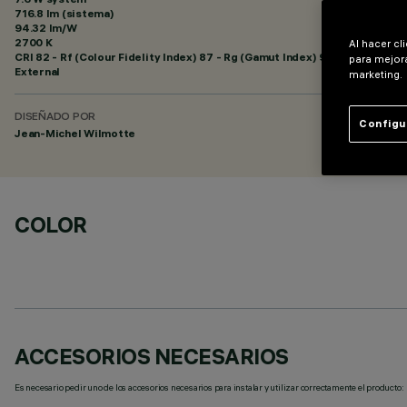
716.8 lm (sistema)
94.32 lm/W
2700 K
Al hacer cl
CRI
82
- Rf (Colour Fidelity Index) 87 - Rg (Gamut Index) 95
para mejora
External
marketing.
DISEÑADO POR
Configu
Jean-Michel Wilmotte
COLOR
ACCESORIOS NECESARIOS
Es necesario pedir uno de los accesorios necesarios para instalar y utilizar correctamente el producto: