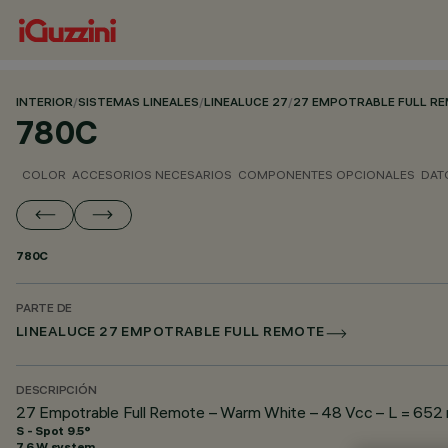
INTERIOR
/
SISTEMAS LINEALES
/
LINEALUCE 27
/
27 EMPOTRABLE FULL R
780C
COLOR
ACCESORIOS NECESARIOS
COMPONENTES OPCIONALES
DAT
780C
PARTE DE
LINEALUCE 27 EMPOTRABLE FULL REMOTE
DESCRIPCIÓN
27 Empotrable Full Remote – Warm White – 48 Vcc – L = 652
S - Spot 9.5°
7.6 W system