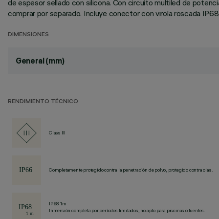
de espesor sellado con silicona. Con circuito multiled de pote
comprar por separado. Incluye conector con virola roscada IP68.
DIMENSIONES
General (mm)
RENDIMIENTO TÉCNICO
Class III
Completamente protegido contra la penetración de polvo, protegido contra olas.
IP68 1m
Inmersión completa por períodos limitados, no apto para piscinas o fuentes.