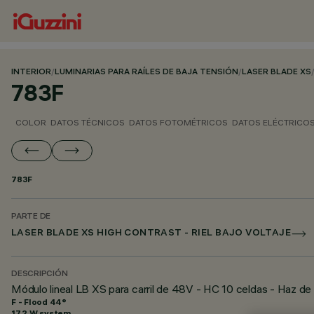
INTERIOR
/
LUMINARIAS PARA RAÍLES DE BAJA TENSIÓN
/
LASER BLADE XS
783F
COLOR
DATOS TÉCNICOS
DATOS FOTOMÉTRICOS
DATOS ELÉCTRICO
783F
PARTE DE
LASER BLADE XS HIGH CONTRAST - RIEL BAJO VOLTAJE
DESCRIPCIÓN
Módulo lineal LB XS para carril de 48V - HC 10 celdas - Haz de
F - Flood 44°
17.2 W system