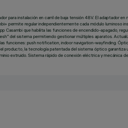
r para instalación en carril de baja tensión 48V. El adaptador en 
bi» permite regular independientemente cada módulo luminoso inser
pp Casambi que habilita las funciones de encendido-apagado, regu
esh" del sistema permitiendo gestionar múltiples aparatos. Actuali
las funciones: push notification, indoor navigation-wayfinding. Ópt
l producto, la tecnología patentada del sistema óptico garantiza u
uminio extruido. Sistema rápido de conexión eléctrica y mecánica del