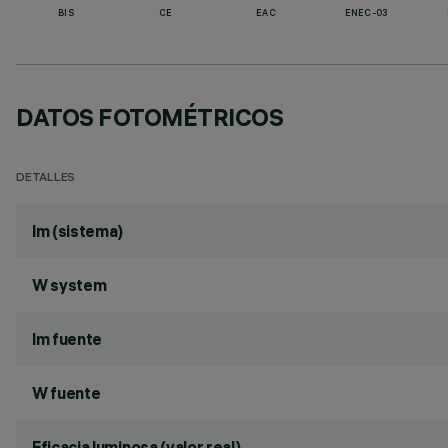
BIS
CE
EAC
ENEC-03
DATOS FOTOMÉTRICOS
DETALLES
lm (sistema)
W system
lm fuente
W fuente
Eficacia luminosa (valor real)