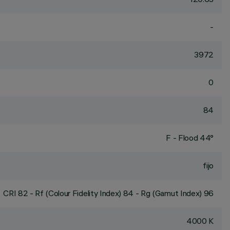
-
3972
0
84
F - Flood 44°
fijo
CRI
82
- Rf (Colour Fidelity Index) 84 - Rg (Gamut Index) 96
4000 K