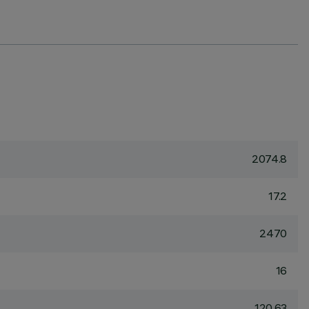
2074.8
17.2
2470
16
120.63