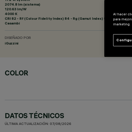
2074.8 lm (sistema)
120.63 lm/W
4000 K
Al hacer cl
CRI
82
- Rf (Colour Fidelity Index) 84 - Rg (Gamut Index) 96
para mejora
Casambi
marketing.
DISEÑADO POR
Configu
iGuzzini
COLOR
DATOS TÉCNICOS
ÚLTIMA ACTUALIZACIÓN: 07/08/2026