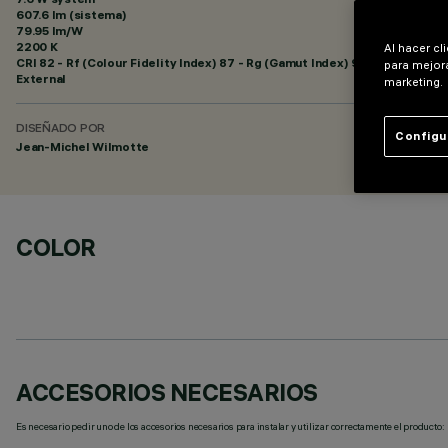
607.6 lm (sistema)
79.95 lm/W
2200 K
Al hacer cl
CRI
82
- Rf (Colour Fidelity Index) 87 - Rg (Gamut Index) 97
para mejora
External
marketing.
DISEÑADO POR
Configu
Jean-Michel Wilmotte
COLOR
ACCESORIOS NECESARIOS
Es necesario pedir uno de los accesorios necesarios para instalar y utilizar correctamente el producto: