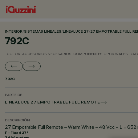
INTERIOR
/
SISTEMAS LINEALES
/
LINEALUCE 27
/
27 EMPOTRABLE FULL R
792C
COLOR
ACCESORIOS NECESARIOS
COMPONENTES OPCIONALES
DAT
792C
PARTE DE
LINEALUCE 27 EMPOTRABLE FULL REMOTE
DESCRIPCIÓN
27 Empotrable Full Remote – Warm White – 48 Vcc – L = 652
F - Flood 37°
7.6 W system