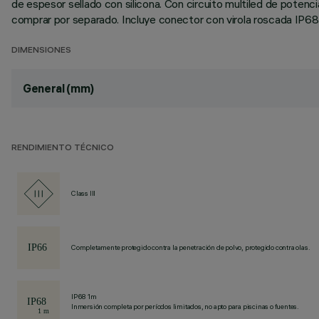
de espesor sellado con silicona. Con circuito multiled de pote
comprar por separado. Incluye conector con virola roscada IP68.
DIMENSIONES
General (mm)
RENDIMIENTO TÉCNICO
Class III
Completamente protegido contra la penetración de polvo, protegido contra olas.
IP68 1m
Inmersión completa por períodos limitados, no apto para piscinas o fuentes.