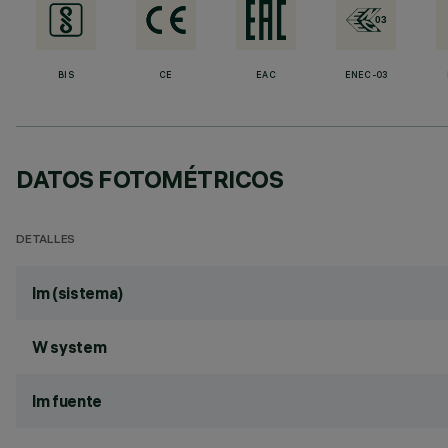
BIS
CE
EAC
ENEC-03
DATOS FOTOMÉTRICOS
DETALLES
lm (sistema)
W system
lm fuente