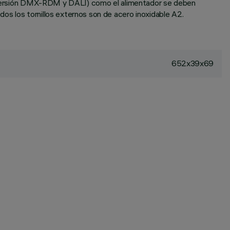
 en versión DMX-RDM y DALI) como el alimentador se deben
os los tornillos externos son de acero inoxidable A2.
652x39x69