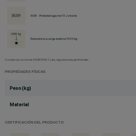
IK09 - Protected against 10 J shocks
Resistencia a carga estática 1000 kg
Cumple con la norma EN60598-1 y las regulaciones pertinentes.
PROPIEDADES FÍSICAS
Peso (kg)
Material
CERTIFICACIÓN DEL PRODUCTO