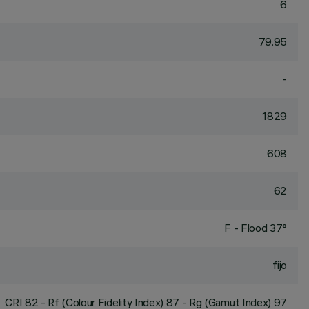
6
79.95
-
1829
608
62
F - Flood 37°
fijo
CRI
82
- Rf (Colour Fidelity Index) 87 - Rg (Gamut Index) 97