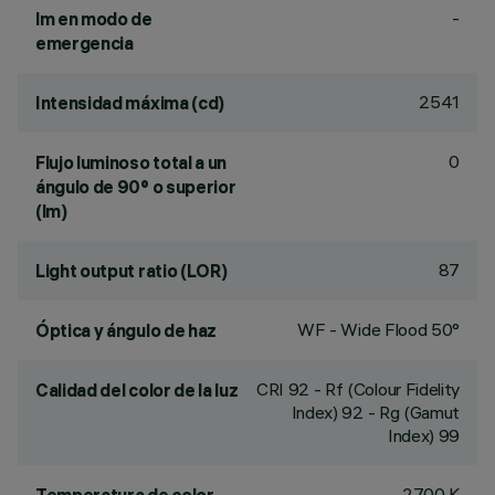
-
lm en modo de
emergencia
2541
Intensidad máxima (cd)
0
Flujo luminoso total a un
ángulo de 90° o superior
(lm)
87
Light output ratio (LOR)
WF - Wide Flood 50°
Óptica y ángulo de haz
CRI
92
- Rf (Colour Fidelity
Calidad del color de la luz
Index) 92 - Rg (Gamut
Index) 99
2700 K