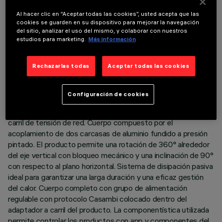
Al hacer clic en “Aceptar todas las cookies”, usted acepta que las
cookies se guarden en su dispositivo para mejorar la navegación
del sitio, analizar el uso del mismo, y colaborar con nuestros
estudios para marketing.
Más información
DATOS TÉCNICOS
Rechazarlas todas
Aceptar todas las cookies
ÚLTIMA ACTUALIZACIÓN: 06/08/2026
DESCRIPCIÓN
Configuración de cookies
Proyector orientable Ø88 con adaptador para instalación en
carril de tensión de red. Cuerpo compuesto por el
acoplamiento de dos carcasas de aluminio fundido a presión
pintado. El producto permite una rotación de 360° alrededor
del eje vertical con bloqueo mecánico y una inclinación de 90°
con respecto al plano horizontal. Sistema de disipación pasiva
ideal para garantizar una larga duración y una eficaz gestión
del calor. Cuerpo completo con grupo de alimentación
regulable con protocolo Casambi colocado dentro del
adaptador a carril del producto. La componentística utilizada
permite controlar los productos con app y componentes del