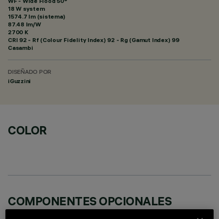
WF - Wide Flood 50°
18 W system
1574.7 lm (sistema)
87.48 lm/W
2700 K
CRI
92
- Rf (Colour Fidelity Index) 92 - Rg (Gamut Index) 99
Casambi
DISEÑADO POR
iGuzzini
COLOR
COMPONENTES OPCIONALES