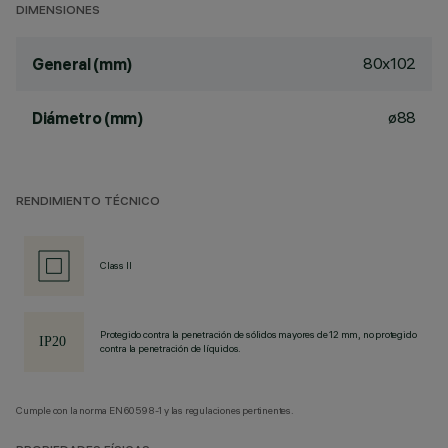
DIMENSIONES
80x102
General (mm)
ø88
Diámetro (mm)
RENDIMIENTO TÉCNICO
Class II
Protegido contra la penetración de sólidos mayores de 12 mm, no protegido
contra la penetración de líquidos.
Cumple con la norma EN60598-1 y las regulaciones pertinentes.