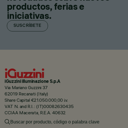
productos, ferias e
iniciativas.
SUSCRÍBETE
iGuzzini illuminazione S.p.A
Via Mariano Guzzini 37
62019 Recanati (Italy)
Share Capital €21.050.000,00 i.v.
VAT N. and R.I. : (IT)00082630435
CCIAA Macerata, R.E.A. 40632