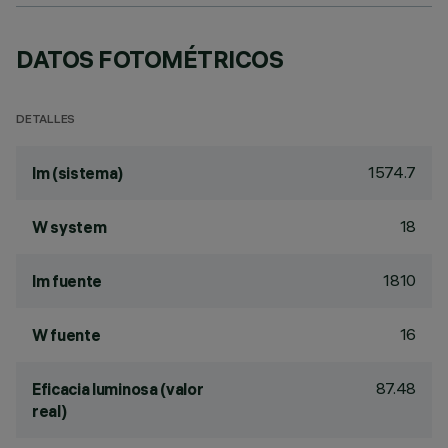
DATOS FOTOMÉTRICOS
DETALLES
1574.7
lm (sistema)
18
W system
1810
lm fuente
16
W fuente
87.48
Eficacia luminosa (valor
real)