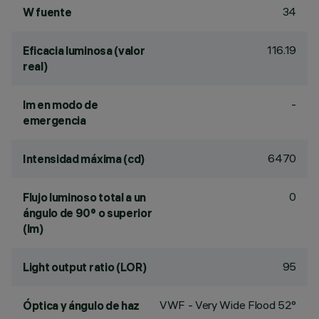
34
W fuente
116.19
Eficacia luminosa (valor
real)
-
lm en modo de
emergencia
6470
Intensidad máxima (cd)
0
Flujo luminoso total a un
ángulo de 90° o superior
(lm)
95
Light output ratio (LOR)
VWF - Very Wide Flood 52°
Óptica y ángulo de haz