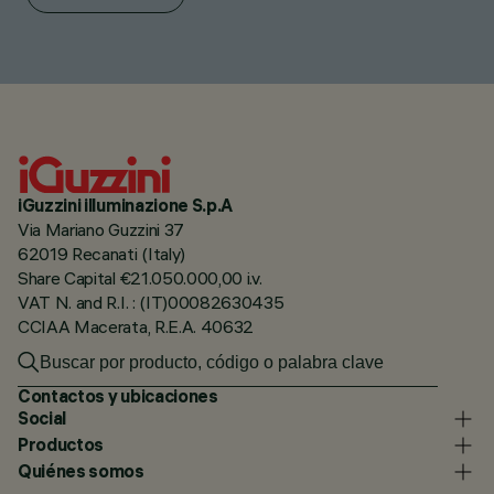
iGuzzini illuminazione S.p.A
Via Mariano Guzzini 37
62019 Recanati (Italy)
Share Capital €21.050.000,00 i.v.
VAT N. and R.I. : (IT)00082630435
CCIAA Macerata, R.E.A. 40632
Contactos y ubicaciones
Social
Productos
Quiénes somos