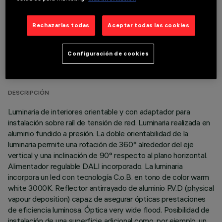
Rechazarlas todas
Aceptar todas las cookies
DATOS TÉCNICOS
Configuración de cookies
ÚLTIMA ACTUALIZACIÓN: 06/08/2026
DESCRIPCIÓN
Luminaria de interiores orientable y con adaptador para
instalación sobre raíl de tensión de red. Luminaria realizada en
aluminio fundido a presión. La doble orientabilidad de la
luminaria permite una rotación de 360° alrededor del eje
vertical y una inclinación de 90° respecto al plano horizontal.
Alimentador regulable DALI incorporado. La luminaria
incorpora un led con tecnología C.o.B. en tono de color warm
white 3000K. Reflector antirrayado de aluminio P.V.D (physical
vapour deposition) capaz de asegurar ópticas prestaciones
de eficiencia luminosa. Óptica very wide flood. Posibilidad de
instalación de una superficie adicional como, por ejemplo, un