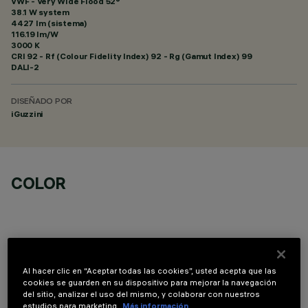
VWF - Very Wide Flood 52°
38.1 W system
4427 lm (sistema)
116.19 lm/W
3000 K
CRI
92
- Rf (Colour Fidelity Index) 92 - Rg (Gamut Index) 99
DALI-2
DISEÑADO POR
iGuzzini
COLOR
Al hacer clic en “Aceptar todas las cookies”, usted acepta que las
COMPONENTES OPCIONALES
cookies se guarden en su dispositivo para mejorar la navegación
del sitio, analizar el uso del mismo, y colaborar con nuestros
estudios para marketing.
Más información