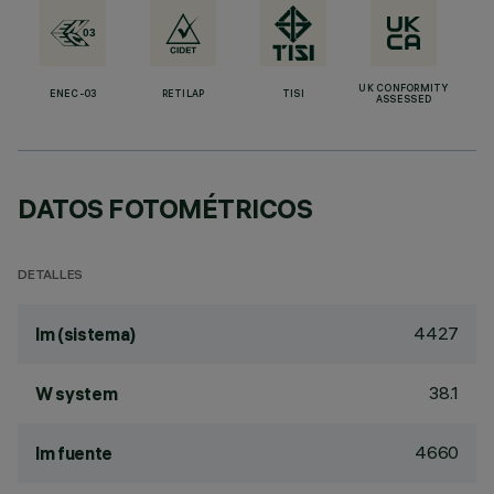
UK CONFORMITY
ENEC-03
RETILAP
TISI
ASSESSED
DATOS FOTOMÉTRICOS
DETALLES
4427
lm (sistema)
38.1
W system
4660
lm fuente