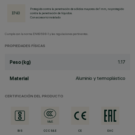
Protegido contra la penetración de sólidos mayores de 1 mm, no protegido
contra la penetración de líquidos.
Con accesorio instalado
Cumple con la norma EN60598-1 y las regulaciones pertinentes.
PROPIEDADES FÍSICAS
1.17
Peso (kg)
Aluminio y termoplástico
Material
CERTIFICACIÓN DEL PRODUCTO
BIS
CCC S&E
CE
EAC