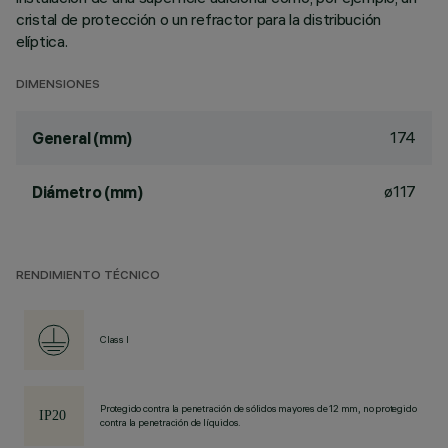
cristal de protección o un refractor para la distribución
elíptica.
DIMENSIONES
174
General (mm)
ø117
Diámetro (mm)
RENDIMIENTO TÉCNICO
Class I
Protegido contra la penetración de sólidos mayores de 12 mm, no protegido
contra la penetración de líquidos.