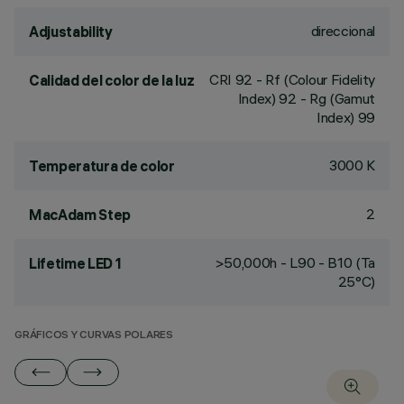
direccional
Adjustability
CRI
92
- Rf (Colour Fidelity
Calidad del color de la luz
Index) 92 - Rg (Gamut
Index) 99
3000 K
Temperatura de color
2
MacAdam Step
>50,000h - L90 - B10 (Ta
Lifetime LED 1
25°C)
GRÁFICOS Y CURVAS POLARES