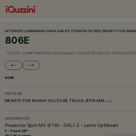
INTERIOR
/
LUMINARIAS PARA RAÍLES TENSIÓN DE RED
/
NEWFO
/
FOR MAIN
806E
COLOR
COMPONENTES OPCIONALES
DATOS TÉCNICOS
DATOS FOTO
806E
PARTE DE
NEWFO FOR MAINS VOLTAGE TRACK Ø116 MM
DESCRIPCIÓN
Proyector Spot MV Ø 116 - DALI-2 - Lente OptiBeam
F - Flood 28°
18.2 W system