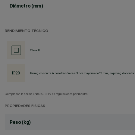
Diámetro (mm)
RENDIMIENTO TÉCNICO
Class II
Protegido contra la penetración de sólidos mayores de 12 mm, no protegido contra 
Cumple con la norma EN60598-1 y las regulaciones pertinentes.
PROPIEDADES FÍSICAS
Peso (kg)