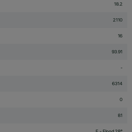
18.2
2110
16
93.91
-
6314
0
81
F - Flood 28°