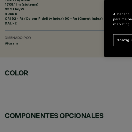
1709.1 lm (sistema)
93.91 lm/W
4000 K
Al hacer cl
CRI
92
- Rf (Colour Fidelity Index) 90 - Rg (Gamut Index) 98
para mejora
DALI-2
marketing.
DISEÑADO POR
Configu
iGuzzini
COLOR
COMPONENTES OPCIONALES