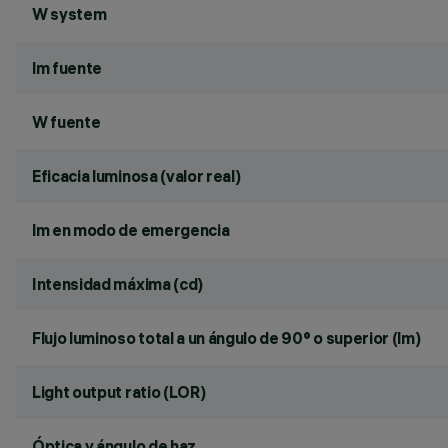
W system
lm fuente
W fuente
Eficacia luminosa (valor real)
lm en modo de emergencia
Intensidad máxima (cd)
Flujo luminoso total a un ángulo de 90° o superior (lm)
Light output ratio (LOR)
Óptica y ángulo de haz