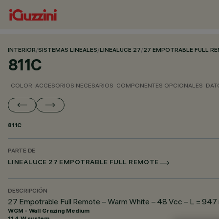
INTERIOR
/
SISTEMAS LINEALES
/
LINEALUCE 27
/
27 EMPOTRABLE FULL R
811C
COLOR
ACCESORIOS NECESARIOS
COMPONENTES OPCIONALES
DAT
811C
PARTE DE
LINEALUCE 27 EMPOTRABLE FULL REMOTE
DESCRIPCIÓN
27 Empotrable Full Remote – Warm White – 48 Vcc – L = 947
WGM - Wall Grazing Medium
11.4 W system