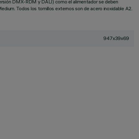
 en versión DMX-RDM y DALI) como el alimentador se deben
edium. Todos los tornillos externos son de acero inoxidable A2.
947x39x69