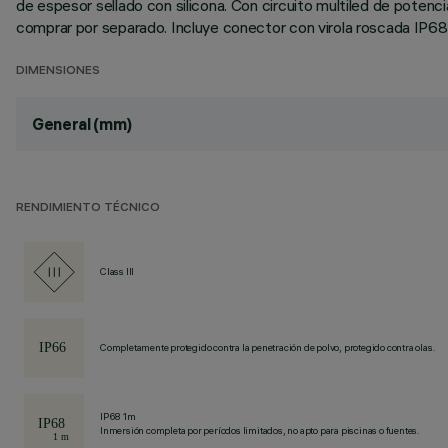
de espesor sellado con silicona. Con circuito multiled de pote
comprar por separado. Incluye conector con virola roscada IP68
DIMENSIONES
General (mm)
RENDIMIENTO TÉCNICO
Class III
Completamente protegido contra la penetración de polvo, protegido contra olas.
IP68 1m
Inmersión completa por períodos limitados, no apto para piscinas o fuentes.