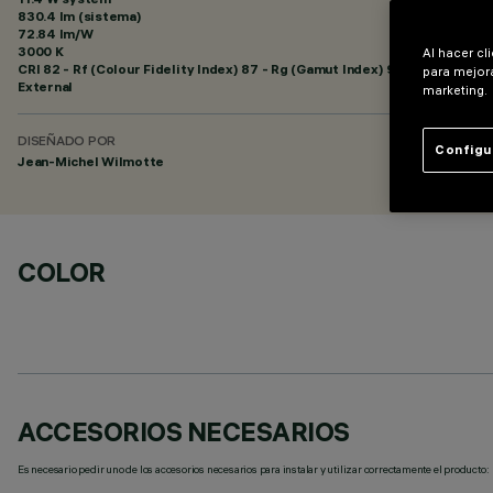
830.4 lm (sistema)
72.84 lm/W
3000 K
Al hacer cl
CRI
82
- Rf (Colour Fidelity Index) 87 - Rg (Gamut Index) 95
para mejora
External
marketing.
DISEÑADO POR
Configu
Jean-Michel Wilmotte
COLOR
ACCESORIOS NECESARIOS
Es necesario pedir uno de los accesorios necesarios para instalar y utilizar correctamente el producto: