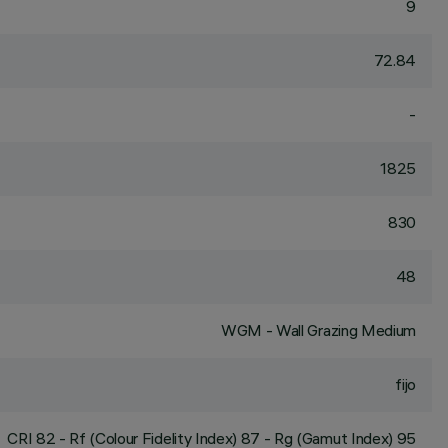
9
72.84
-
1825
830
48
WGM - Wall Grazing Medium
fijo
CRI
82
- Rf (Colour Fidelity Index) 87 - Rg (Gamut Index) 95