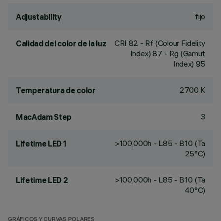
fijo
Adjustability
CRI
82
- Rf (Colour Fidelity
Calidad del color de la luz
Index) 87 - Rg (Gamut
Index) 95
2700 K
Temperatura de color
3
MacAdam Step
>100,000h - L85 - B10 (Ta
Lifetime LED 1
25°C)
>100,000h - L85 - B10 (Ta
Lifetime LED 2
40°C)
GRÁFICOS Y CURVAS POLARES