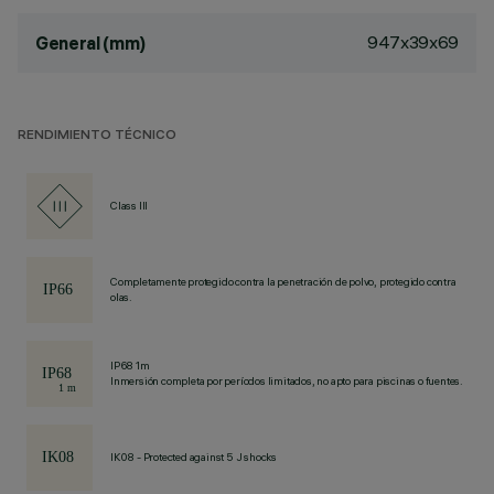
947x39x69
General (mm)
RENDIMIENTO TÉCNICO
Class III
Completamente protegido contra la penetración de polvo, protegido contra
olas.
IP68 1m
Inmersión completa por períodos limitados, no apto para piscinas o fuentes.
IK08 - Protected against 5 J shocks