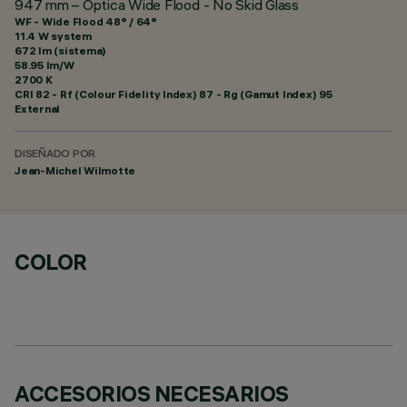
947 mm – Óptica Wide Flood - No Skid Glass
WF - Wide Flood 48° / 64°
11.4 W system
672 lm (sistema)
58.95 lm/W
2700 K
CRI
82
- Rf (Colour Fidelity Index) 87 - Rg (Gamut Index) 95
External
DISEÑADO POR
Jean-Michel Wilmotte
COLOR
ACCESORIOS NECESARIOS