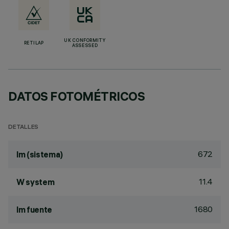
UK CONFORMITY
RETILAP
ASSESSED
DATOS FOTOMÉTRICOS
DETALLES
672
lm (sistema)
11.4
W system
1680
lm fuente