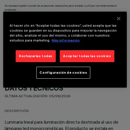
Es necesario pedir uno de los accesorios necesarios para instalar y utilizar correctamente el
producto:
Al hacer clic en “Aceptar todas las cookies”, usted acepta que las
cookies se guarden en su dispositivo para mejorar la navegación
del sitio, analizar el uso del mismo, y colaborar con nuestros
estudios para marketing.
Más información
COMPONENTES OPCIONALES
Rechazarlas todas
Aceptar todas las cookies
Configuración de cookies
DATOS TÉCNICOS
ÚLTIMA ACTUALIZACIÓN: 05/08/2026
DESCRIPCIÓN
Luminaria lineal para iluminación directa destinada al uso de
lámparas led monocromáticas. El producto se instala en