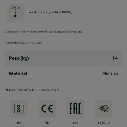
Resistencia a carga estática 1000 kg
Cumple con la norma EN60598-1 y las regulaciones pertinentes.
PROPIEDADES FÍSICAS
1.4
Peso (kg)
Aluminio
Material
CERTIFICACIÓN DEL PRODUCTO
BIS
CE
EAC
ENEC-03