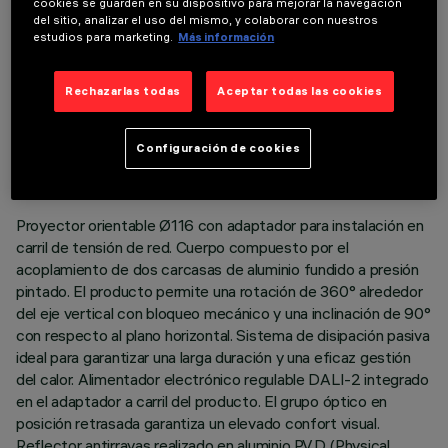
cookies se guarden en su dispositivo para mejorar la navegación
del sitio, analizar el uso del mismo, y colaborar con nuestros
estudios para marketing.
Más información
Rechazarlas todas
Aceptar todas las cookies
DATOS TÉCNICOS
ÚLTIMA ACTUALIZACIÓN: 06/08/2026
Configuración de cookies
DESCRIPCIÓN
Proyector orientable Ø116 con adaptador para instalación en
carril de tensión de red. Cuerpo compuesto por el
acoplamiento de dos carcasas de aluminio fundido a presión
pintado. El producto permite una rotación de 360° alrededor
del eje vertical con bloqueo mecánico y una inclinación de 90°
con respecto al plano horizontal. Sistema de disipación pasiva
ideal para garantizar una larga duración y una eficaz gestión
del calor. Alimentador electrónico regulable DALI-2 integrado
en el adaptador a carril del producto. El grupo óptico en
posición retrasada garantiza un elevado confort visual.
Reflector antirrayas realizado en aluminio P.V.D (Physical