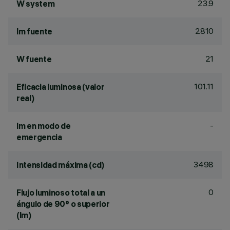
23.9
W system
2810
lm fuente
21
W fuente
101.11
Eficacia luminosa (valor
real)
-
lm en modo de
emergencia
3498
Intensidad máxima (cd)
0
Flujo luminoso total a un
ángulo de 90° o superior
(lm)