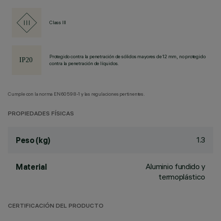
Class III
Protegido contra la penetración de sólidos mayores de 12 mm, no protegido
contra la penetración de líquidos.
Cumple con la norma EN60598-1 y las regulaciones pertinentes.
PROPIEDADES FÍSICAS
1.3
Peso (kg)
Aluminio fundido y
Material
termoplástico
CERTIFICACIÓN DEL PRODUCTO