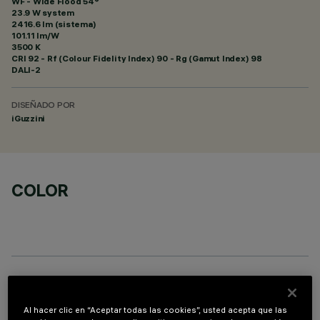
WF - Wide Flood 54°
23.9 W system
2416.6 lm (sistema)
101.11 lm/W
3500 K
CRI
92
- Rf (Colour Fidelity Index) 90 - Rg (Gamut Index) 98
DALI-2
DISEÑADO POR
iGuzzini
COLOR
COMPONENTES OPCIONALES
Al hacer clic en “Aceptar todas las cookies”, usted acepta que las