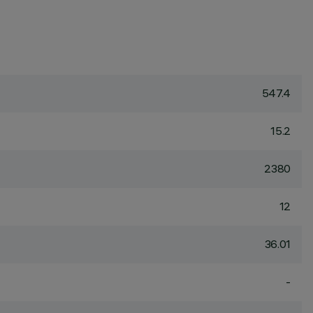
547.4
15.2
2380
12
36.01
-