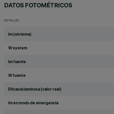
DATOS FOTOMÉTRICOS
DETALLES
lm (sistema)
W system
lm fuente
W fuente
Eficacia luminosa (valor real)
lm en modo de emergencia