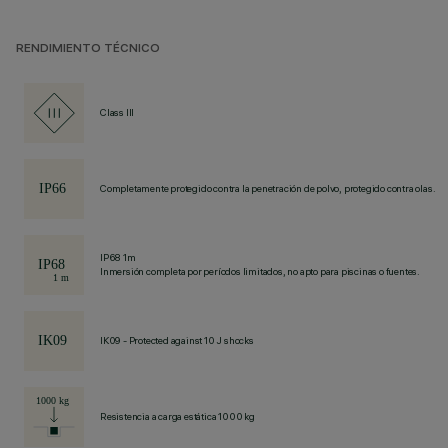
RENDIMIENTO TÉCNICO
Class III
Completamente protegido contra la penetración de polvo, protegido contra olas.
IP68 1m
Inmersión completa por períodos limitados, no apto para piscinas o fuentes.
IK09 - Protected against 10 J shocks
Resistencia a carga estática 1000 kg