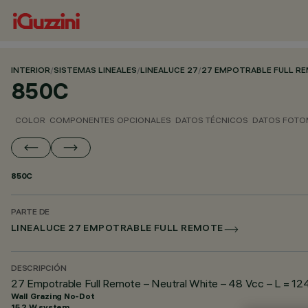
INTERIOR
/
SISTEMAS LINEALES
/
LINEALUCE 27
/
27 EMPOTRABLE FULL R
850C
COLOR
COMPONENTES OPCIONALES
DATOS TÉCNICOS
DATOS FOTO
850C
PARTE DE
LINEALUCE 27 EMPOTRABLE FULL REMOTE
DESCRIPCIÓN
27 Empotrable Full Remote – Neutral White – 48 Vcc – L = 12
Wall Grazing No-Dot
15.2 W system