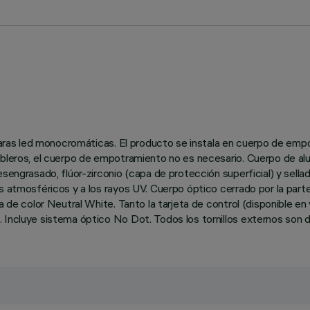
ámparas led monocromáticas. El producto se instala en cuerpo de em
ableros, el cuerpo de empotramiento no es necesario. Cuerpo de alu
engrasado, flúor-zirconio (capa de protección superficial) y sellado
es atmosféricos y a los rayos UV. Cuerpo óptico cerrado por la par
cia de color Neutral White. Tanto la tarjeta de control (disponib
 Incluye sistema óptico No Dot. Todos los tornillos externos son d