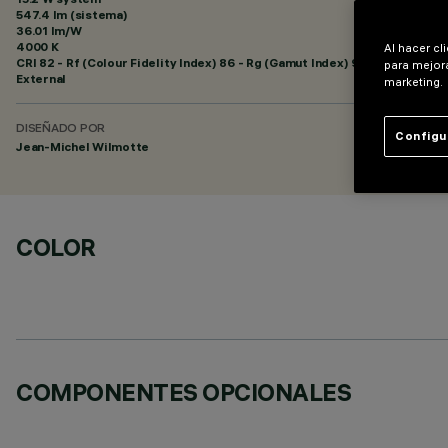
547.4 lm (sistema)
36.01 lm/W
4000 K
Al hacer cl
CRI
82
- Rf (Colour Fidelity Index) 86 - Rg (Gamut Index) 95
para mejora
External
marketing.
DISEÑADO POR
Configu
Jean-Michel Wilmotte
COLOR
COMPONENTES OPCIONALES