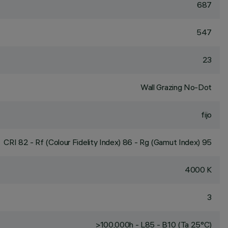
687
547
23
Wall Grazing No-Dot
fijo
CRI
82
- Rf (Colour Fidelity Index) 86 - Rg (Gamut Index) 95
4000 K
3
>100,000h - L85 - B10 (Ta 25°C)