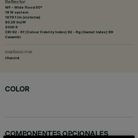
Reflector
WF - Wide Flood 50°
18 W system
1679.1 lm (sistema)
93.28 lm/W
3000 K
CRI
92
- Rf (Colour Fidelity Index) 92 - Rg (Gamut Index) 99
Casambi
DISEÑADO POR
iGuzzini
COLOR
COMPONENTES OPCIONALES