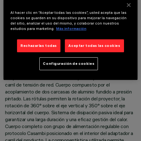
Al hacer clic en “Aceptar todas las cookies”, usted acepta que las
cookies se guarden en su dispositivo para mejorar la navegación
del sitio, analizar el uso del mismo, y colaborar con nuestros
estudios para marketing.
Más información
DATOS TÉCNICOS
Rechazarlas todas
Aceptar todas las cookies
ÚLTIMA ACTUALIZACIÓN: 06/08/2026
Configuración de cookies
DESCRIPCIÓN
Proyector orientable Ø88 con adaptador para instalación en
carril de tensión de red. Cuerpo compuesto por el
acoplamiento de dos carcasas de aluminio fundido a presión
pintado. Las rótulas permiten la rotación del proyector, la
rotación de 360° sobre el eje vertical y 350° sobre el eje
horizontal del cuerpo. Sistema de disipación pasiva ideal para
garantizar una larga duración y una eficaz gestión del calor.
Cuerpo completo con grupo de alimentación regulable con
protocolo Casambi posicionado en el interior del adaptador a
carril del producto. La componentística utilizada permite