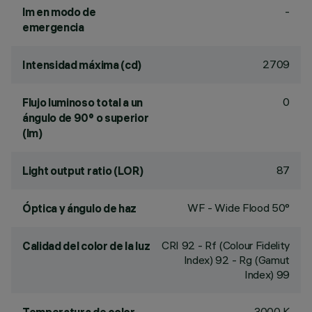
-
lm en modo de
emergencia
2709
Intensidad máxima (cd)
0
Flujo luminoso total a un
ángulo de 90° o superior
(lm)
87
Light output ratio (LOR)
WF - Wide Flood 50°
Óptica y ángulo de haz
CRI
92
- Rf (Colour Fidelity
Calidad del color de la luz
Index) 92 - Rg (Gamut
Index) 99
3000 K