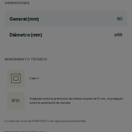
DIMENSIONES
80
General (mm)
ø88
Diámetro (mm)
RENDIMIENTO TÉCNICO
Class II
Protegido contra la penetración de sólidos mayores de 12 mm, no protegido
contra la penetración de líquidos.
Cumple con la norma EN60598-1 y las regulaciones pertinentes.