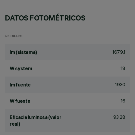
DATOS FOTOMÉTRICOS
DETALLES
1679.1
lm (sistema)
18
W system
1930
lm fuente
16
W fuente
93.28
Eficacia luminosa (valor
real)