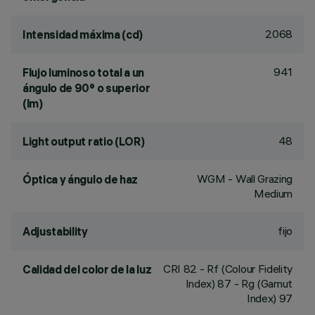
2068
Intensidad máxima (cd)
941
Flujo luminoso total a un
ángulo de 90° o superior
(lm)
48
Light output ratio (LOR)
WGM - Wall Grazing
Óptica y ángulo de haz
Medium
fijo
Adjustability
CRI
82
- Rf (Colour Fidelity
Calidad del color de la luz
Index) 87 - Rg (Gamut
Index) 97