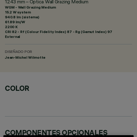
1243 mm – Óptica Wall Grazing Medium
WGM - Wall Grazing Medium
15.2 W system
940.8 lm (sistema)
61.89 lm/W
2200 K
CRI
82
- Rf (Colour Fidelity Index) 87 - Rg (Gamut Index) 97
External
DISEÑADO POR
Jean-Michel Wilmotte
COLOR
COMPONENTES OPCIONALES