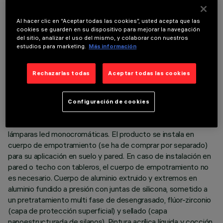
Al hacer clic en “Aceptar todas las cookies”, usted acepta que las
cookies se guarden en su dispositivo para mejorar la navegación
del sitio, analizar el uso del mismo, y colaborar con nuestros
estudios para marketing.
Más información
DATOS TÉCNICOS
Rechazarlas todas
Aceptar todas las cookies
ÚLTIMA ACTUALIZACIÓN: 01/08/2026
Configuración de cookies
DESCRIPCIÓN
Luminaria lineal para iluminación directa destinada al uso de
lámparas led monocromáticas. El producto se instala en
cuerpo de empotramiento (se ha de comprar por separado)
para su aplicación en suelo y pared. En caso de instalación en
pared o techo con tableros, el cuerpo de empotramiento no
es necesario. Cuerpo de aluminio extruido y extremos en
aluminio fundido a presión con juntas de silicona, sometido a
un pretratamiento multi fase de desengrasado, flúor-zirconio
(capa de protección superficial) y sellado (capa
nanoestructurada de silanos). Pintura acrílica líquida y cocción