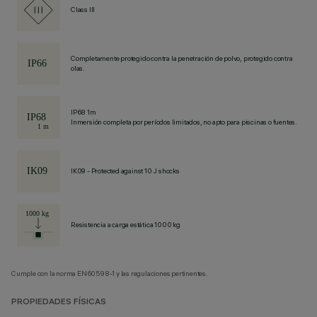
Class III
Completamente protegido contra la penetración de polvo, protegido contra
olas.
IP68 1m
Inmersión completa por períodos limitados, no apto para piscinas o fuentes.
IK09 - Protected against 10 J shocks
Resistencia a carga estática 1000 kg
Cumple con la norma EN60598-1 y las regulaciones pertinentes.
PROPIEDADES FÍSICAS