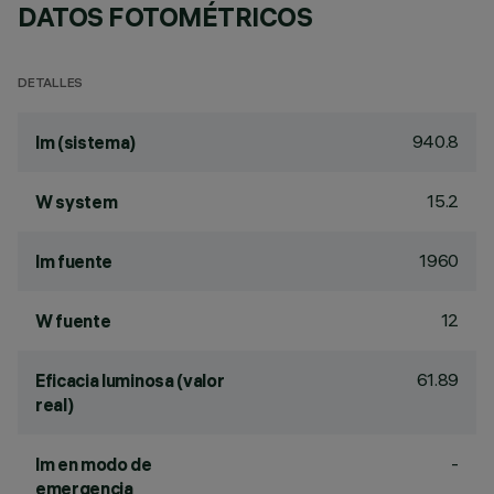
DATOS FOTOMÉTRICOS
DETALLES
940.8
lm (sistema)
15.2
W system
1960
lm fuente
12
W fuente
61.89
Eficacia luminosa (valor
real)
-
lm en modo de
emergencia