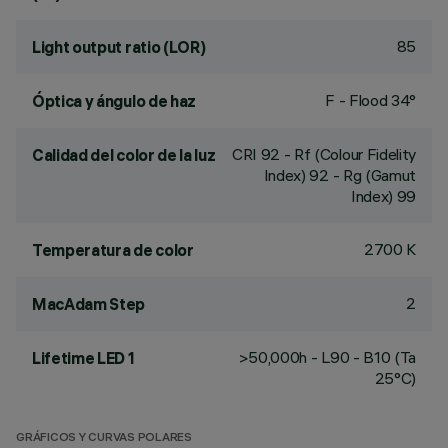
85
Light output ratio (LOR)
F - Flood 34°
Óptica y ángulo de haz
CRI
92
- Rf (Colour Fidelity
Calidad del color de la luz
Index) 92 - Rg (Gamut
Index) 99
2700 K
Temperatura de color
2
MacAdam Step
>50,000h - L90 - B10 (Ta
Lifetime LED 1
25°C)
GRÁFICOS Y CURVAS POLARES