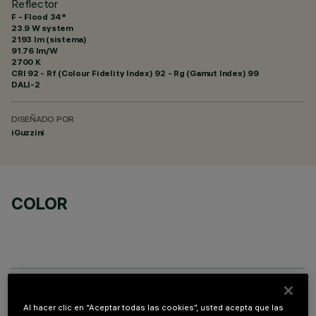
Reflector
F - Flood 34°
23.9 W system
2193 lm (sistema)
91.76 lm/W
2700 K
CRI
92
- Rf (Colour Fidelity Index) 92 - Rg (Gamut Index) 99
DALI-2
DISEÑADO POR
iGuzzini
COLOR
COMPONENTES OPCIONALES
Al hacer clic en “Aceptar todas las cookies”, usted acepta que las