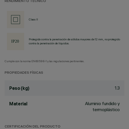
RENDIMIENTO TÉCNICO
Class II
Protegido contra la penetración de sólidos mayores de 12 mm, no protegido
contra la penetración de líquidos.
Cumple con la norma EN60598-1 y las regulaciones pertinentes.
PROPIEDADES FÍSICAS
1.3
Peso (kg)
Aluminio fundido y
Material
termoplástico
CERTIFICACIÓN DEL PRODUCTO