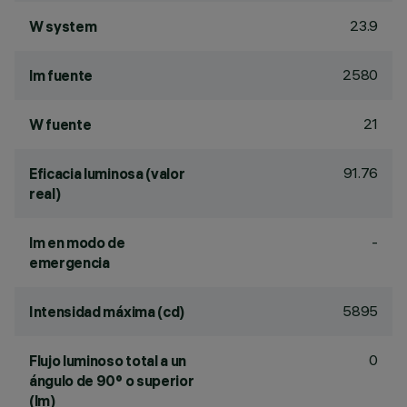
23.9
W system
2580
lm fuente
21
W fuente
91.76
Eficacia luminosa (valor
real)
-
lm en modo de
emergencia
5895
Intensidad máxima (cd)
0
Flujo luminoso total a un
ángulo de 90° o superior
(lm)