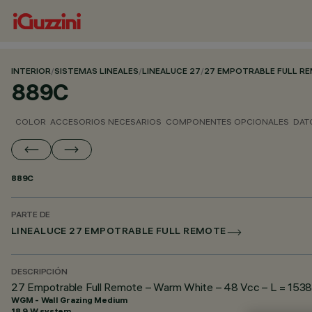
INTERIOR
/
SISTEMAS LINEALES
/
LINEALUCE 27
/
27 EMPOTRABLE FULL R
889C
COLOR
ACCESORIOS NECESARIOS
COMPONENTES OPCIONALES
DAT
889C
PARTE DE
LINEALUCE 27 EMPOTRABLE FULL REMOTE
DESCRIPCIÓN
27 Empotrable Full Remote – Warm White – 48 Vcc – L = 1538
WGM - Wall Grazing Medium
18.9 W system