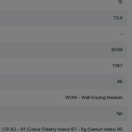
15
73.4
-
3049
1387
48
WGM - Wall Grazing Medium
fijo
CRI
82
- Rf (Colour Fidelity Index) 87 - Rg (Gamut Index) 95