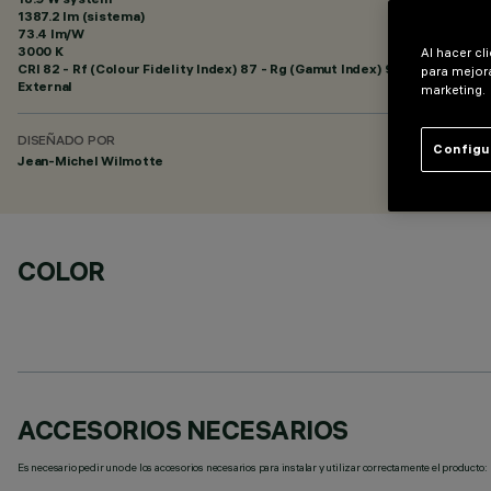
1387.2 lm (sistema)
73.4 lm/W
3000 K
Al hacer cl
CRI
82
- Rf (Colour Fidelity Index) 87 - Rg (Gamut Index) 95
para mejora
External
marketing.
DISEÑADO POR
Configu
Jean-Michel Wilmotte
COLOR
ACCESORIOS NECESARIOS
Es necesario pedir uno de los accesorios necesarios para instalar y utilizar correctamente el producto: