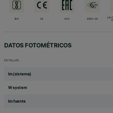
UK 
BIS
CE
EAC
ENEC-03
A
DATOS FOTOMÉTRICOS
DETALLES
lm (sistema)
W system
lm fuente