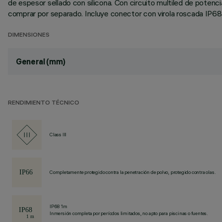
de espesor sellado con silicona. Con circuito multiled de pote
comprar por separado. Incluye conector con virola roscada IP68
DIMENSIONES
General (mm)
RENDIMIENTO TÉCNICO
Class III
Completamente protegido contra la penetración de polvo, protegido contra olas.
IP68 1m
Inmersión completa por períodos limitados, no apto para piscinas o fuentes.