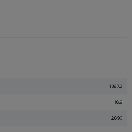
1387.2
18.9
2890