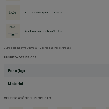
IK09 - Protected against 10 J shocks
Resistencia a carga estática 1000 kg
Cumple con la norma EN60598-1 y las regulaciones pertinentes.
PROPIEDADES FÍSICAS
Peso (kg)
Material
CERTIFICACIÓN DEL PRODUCTO