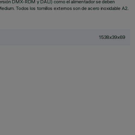
 en versión DMX-RDM y DALI) como el alimentador se deben
edium. Todos los tornillos externos son de acero inoxidable A2.
1538x39x69