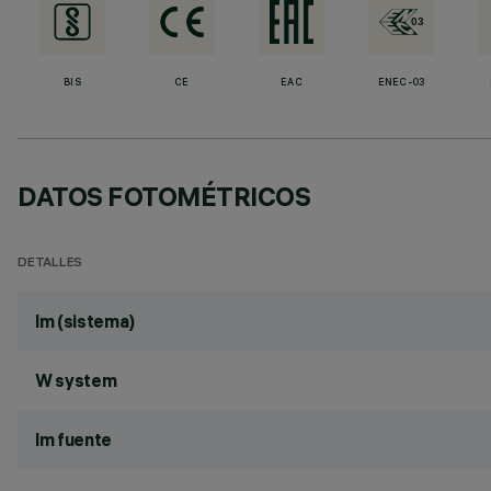
BIS
CE
EAC
ENEC-03
DATOS FOTOMÉTRICOS
DETALLES
lm (sistema)
W system
lm fuente