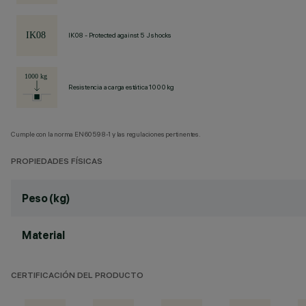
IK08 - Protected against 5 J shocks
Resistencia a carga estática 1000 kg
Cumple con la norma EN60598-1 y las regulaciones pertinentes.
PROPIEDADES FÍSICAS
Peso (kg)
Material
CERTIFICACIÓN DEL PRODUCTO