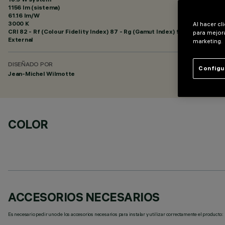
1156 lm (sistema)
61.16 lm/W
3000 K
Al hacer cl
CRI
82
- Rf (Colour Fidelity Index) 87 - Rg (Gamut Index) 95
para mejora
External
marketing.
DISEÑADO POR
Configu
Jean-Michel Wilmotte
COLOR
ACCESORIOS NECESARIOS
Es necesario pedir uno de los accesorios necesarios para instalar y utilizar correctamente el producto: