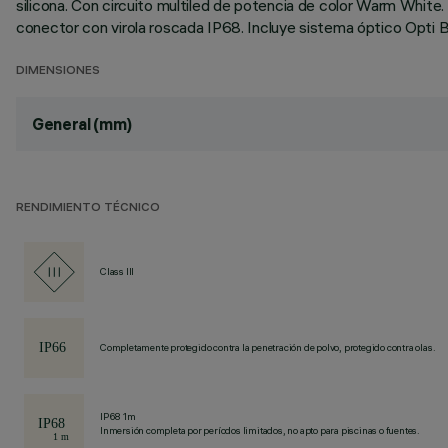
silicona. Con circuito multiled de potencia de color Warm Whit
conector con virola roscada IP68. Incluye sistema óptico Opti 
DIMENSIONES
General (mm)
RENDIMIENTO TÉCNICO
Class III
Completamente protegido contra la penetración de polvo, protegido contra olas.
IP68 1m
Inmersión completa por períodos limitados, no apto para piscinas o fuentes.