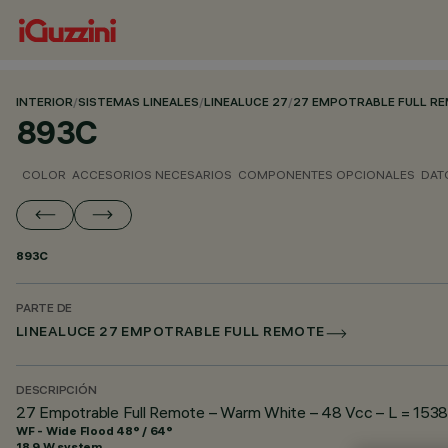
INTERIOR
/
SISTEMAS LINEALES
/
LINEALUCE 27
/
27 EMPOTRABLE FULL R
893C
COLOR
ACCESORIOS NECESARIOS
COMPONENTES OPCIONALES
DAT
893C
PARTE DE
LINEALUCE 27 EMPOTRABLE FULL REMOTE
DESCRIPCIÓN
27 Empotrable Full Remote – Warm White – 48 Vcc – L = 1538
WF - Wide Flood 48° / 64°
18.9 W system