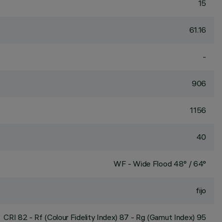
15
61.16
-
906
1156
40
WF - Wide Flood 48° / 64°
fijo
CRI
82
- Rf (Colour Fidelity Index) 87 - Rg (Gamut Index) 95