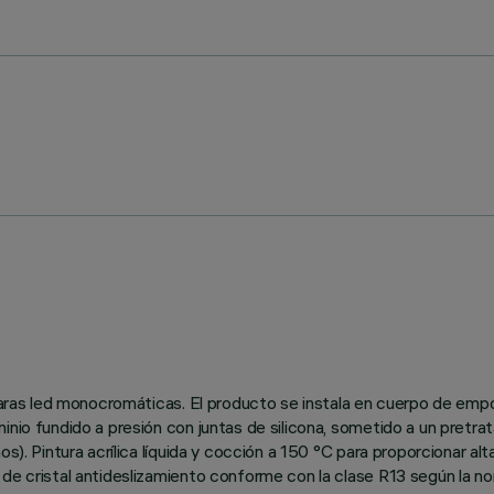
ámparas led monocromáticas. El producto se instala en cuerpo de em
inio fundido a presión con juntas de silicona, sometido a un pretr
s). Pintura acrílica líquida y cocción a 150 °C para proporcionar al
o de cristal antideslizamiento conforme con la clase R13 según l