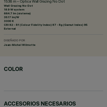
1538 m – Óptica Wall Grazing No Dot
Wall Grazing No-Dot
18.9 W system
664.7 lm (sistema)
35.17 lm/W
3000 K
CRI
82
- Rf (Colour Fidelity Index) 87 - Rg (Gamut Index) 95
External
DISEÑADO POR
Jean-Michel Wilmotte
COLOR
ACCESORIOS NECESARIOS