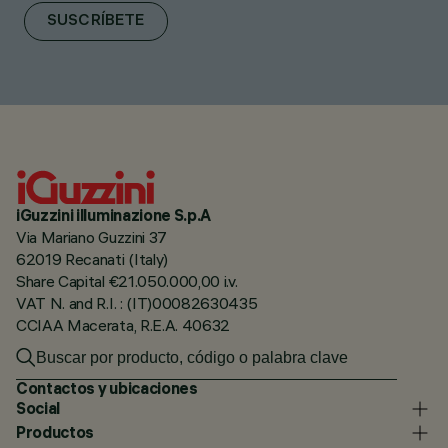
SUSCRÍBETE
iGuzzini illuminazione S.p.A
Via Mariano Guzzini 37
62019 Recanati (Italy)
Share Capital €21.050.000,00 i.v.
VAT N. and R.I. : (IT)00082630435
CCIAA Macerata, R.E.A. 40632
Contactos y ubicaciones
Social
Productos