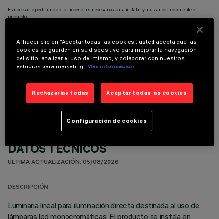
Es necesario pedir uno de los accesorios necesarios para instalar y utilizar correctamente el
producto:
Al hacer clic en “Aceptar todas las cookies”, usted acepta que las
cookies se guarden en su dispositivo para mejorar la navegación
del sitio, analizar el uso del mismo, y colaborar con nuestros
estudios para marketing.
Más información
COMPONENTES OPCIONALES
Rechazarlas todas
Aceptar todas las cookies
Configuración de cookies
DATOS TÉCNICOS
ÚLTIMA ACTUALIZACIÓN: 05/08/2026
DESCRIPCIÓN
Luminaria lineal para iluminación directa destinada al uso de
lámparas led monocromáticas. El producto se instala en