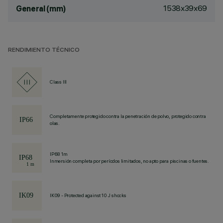
1538x39x69
General (mm)
RENDIMIENTO TÉCNICO
Class III
Completamente protegido contra la penetración de polvo, protegido contra
olas.
IP68 1m
Inmersión completa por períodos limitados, no apto para piscinas o fuentes.
IK09 - Protected against 10 J shocks