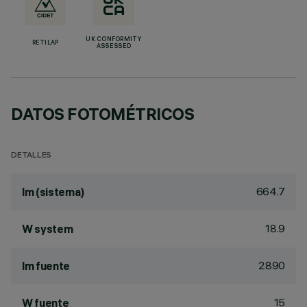
UK CONFORMITY
RETILAP
ASSESSED
DATOS FOTOMÉTRICOS
DETALLES
664.7
lm (sistema)
18.9
W system
2890
lm fuente
15
W fuente