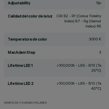
fijo
Adjustability
CRI
82
- Rf (Colour Fidelity
Calidad del color de la luz
Index) 87 - Rg (Gamut
Index) 95
3000 K
Temperatura de color
3
MacAdam Step
>100,000h - L85 - B10 (Ta
Lifetime LED 1
25°C)
>100,000h - L85 - B10 (Ta
Lifetime LED 2
40°C)
GRÁFICOS Y CURVAS POLARES