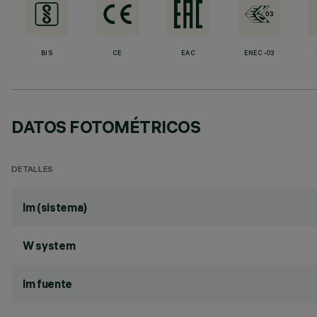
BIS
CE
EAC
ENEC-03
DATOS FOTOMÉTRICOS
DETALLES
lm (sistema)
W system
lm fuente