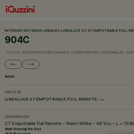
INTERIOR
/
SISTEMAS LINEALES
/
LINEALUCE 27
/
27 EMPOTRABLE FULL R
904C
COLOR
ACCESORIOS NECESARIOS
COMPONENTES OPCIONALES
DAT
904C
PARTE DE
LINEALUCE 27 EMPOTRABLE FULL REMOTE
DESCRIPCIÓN
27 Empotrable Full Remote – Warm White – 48 Vcc – L = 1538
Wall Grazing No-Dot
18.9 W system