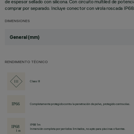
de espesor sellado con silicona. Con circuito multiled de pote
comprar por separado. Incluye conector con virola roscada IP68.
DIMENSIONES
General (mm)
RENDIMIENTO TÉCNICO
Class III
Completamente protegido contra la penetración de polvo, protegido contra olas.
IP68 1m
Inmersión completa por períodos limitados, no apto para piscinas o fuentes.