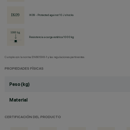
IK09 - Protected against 10 J shocks
Resistencia a carga estática 1000 kg
Cumple con la norma EN60598-1 y las regulaciones pertinentes.
PROPIEDADES FÍSICAS
Peso (kg)
Material
CERTIFICACIÓN DEL PRODUCTO