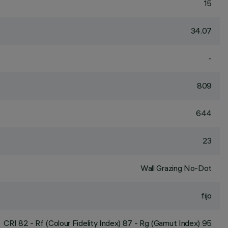
15
34.07
-
809
644
23
Wall Grazing No-Dot
fijo
CRI
82
- Rf (Colour Fidelity Index) 87 - Rg (Gamut Index) 95