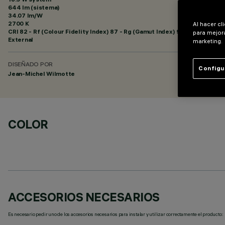
644 lm (sistema)
34.07 lm/W
2700 K
Al hacer cl
CRI
82
- Rf (Colour Fidelity Index) 87 - Rg (Gamut Index) 95
para mejora
External
marketing.
DISEÑADO POR
Configu
Jean-Michel Wilmotte
COLOR
ACCESORIOS NECESARIOS
Es necesario pedir uno de los accesorios necesarios para instalar y utilizar correctamente el producto: