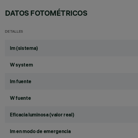
DATOS FOTOMÉTRICOS
DETALLES
lm (sistema)
W system
lm fuente
W fuente
Eficacia luminosa (valor real)
lm en modo de emergencia