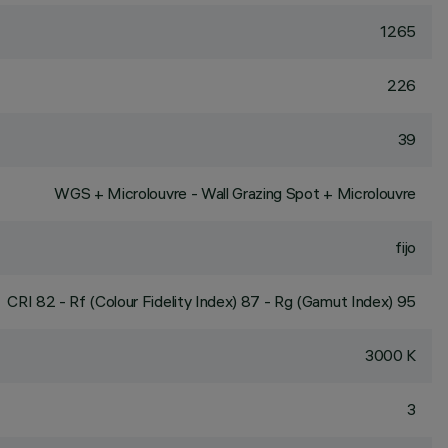
1265
226
39
WGS + Microlouvre - Wall Grazing Spot + Microlouvre
fijo
CRI
82
- Rf (Colour Fidelity Index) 87 - Rg (Gamut Index) 95
3000 K
3