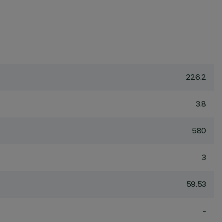
226.2
3.8
580
3
59.53
-