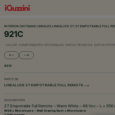
INTERIOR
/
SISTEMAS LINEALES
/
LINEALUCE 27
/
27 EMPOTRABLE FULL R
921C
COLOR
COMPONENTES OPCIONALES
DATOS TÉCNICOS
DATOS FOTO
921C
PARTE DE
LINEALUCE 27 EMPOTRABLE FULL REMOTE
DESCRIPCIÓN
27 Empotrable Full Remote – Warm White – 48 Vcc – L = 356 m
WGS + Microlouvre - Wall Grazing Spot + Microlouvre
3.8 W system