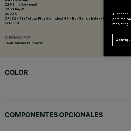
226.2 lm (sistema)
59.53 lm/W
3000 K
Al hacer cl
CRI
82
- Rf (Colour Fidelity Index) 87 - Rg (Gamut Index) 95
para mejora
External
marketing.
DISEÑADO POR
Configu
Jean-Michel Wilmotte
COLOR
COMPONENTES OPCIONALES