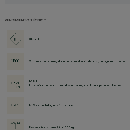
RENDIMIENTO TÉCNICO
Class III
Completamente protegido contra la penetración de polvo, protegido contra olas.
IP68 1m
Inmersión completa por períodos limitados, no apto para piscinas o fuentes.
IK09 - Protected against 10 J shocks
Resistencia a carga estática 1000 kg