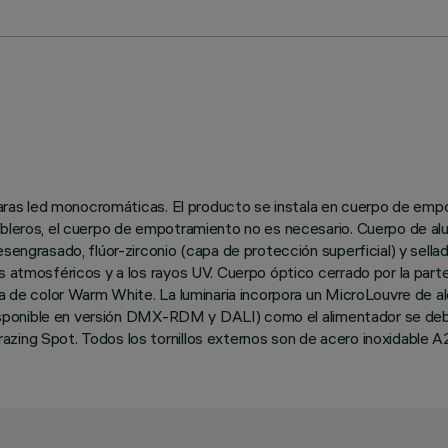
ámparas led monocromáticas. El producto se instala en cuerpo de em
ableros, el cuerpo de empotramiento no es necesario. Cuerpo de alu
engrasado, flúor-zirconio (capa de protección superficial) y sellado
es atmosféricos y a los rayos UV. Cuerpo óptico cerrado por la par
cia de color Warm White. La luminaria incorpora un MicroLouvre de 
l (disponible en versión DMX-RDM y DALI) como el alimentador se de
zing Spot. Todos los tornillos externos son de acero inoxidable A