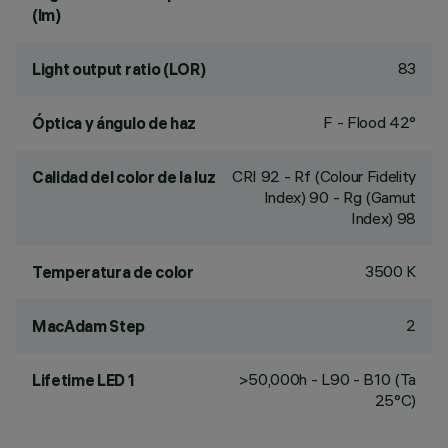
(lm)
83
Light output ratio (LOR)
F - Flood 42°
Óptica y ángulo de haz
CRI
92
- Rf (Colour Fidelity
Calidad del color de la luz
Index) 90 - Rg (Gamut
Index) 98
3500 K
Temperatura de color
2
MacAdam Step
>50,000h - L90 - B10 (Ta
Lifetime LED 1
25°C)