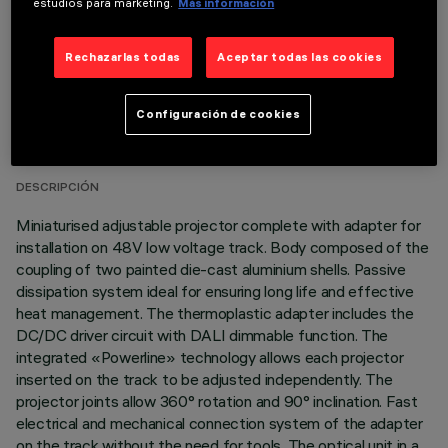
estudios para marketing.
Más información
Rechazarlas todas
Aceptar todas las cookies
DATOS TÉCNICOS
Configuración de cookies
ÚLTIMA ACTUALIZACIÓN: 03/08/2026
DESCRIPCIÓN
Miniaturised adjustable projector complete with adapter for
installation on 48V low voltage track. Body composed of the
coupling of two painted die-cast aluminium shells. Passive
dissipation system ideal for ensuring long life and effective
heat management. The thermoplastic adapter includes the
DC/DC driver circuit with DALI dimmable function. The
integrated «Powerline» technology allows each projector
inserted on the track to be adjusted independently. The
projector joints allow 360° rotation and 90° inclination. Fast
electrical and mechanical connection system of the adapter
on the track without the need for tools. The optical unit in a