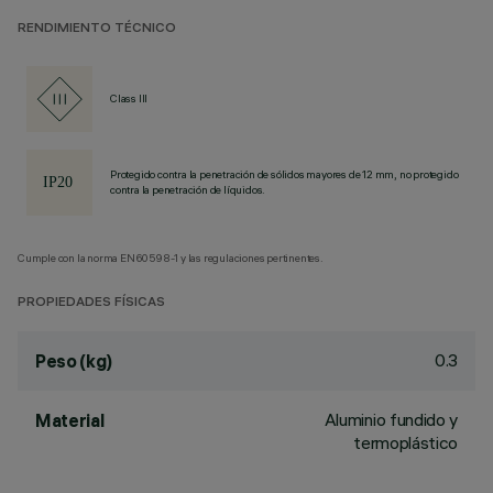
RENDIMIENTO TÉCNICO
Class III
Protegido contra la penetración de sólidos mayores de 12 mm, no protegido
contra la penetración de líquidos.
Cumple con la norma EN60598-1 y las regulaciones pertinentes.
PROPIEDADES FÍSICAS
0.3
Peso (kg)
Aluminio fundido y
Material
termoplástico