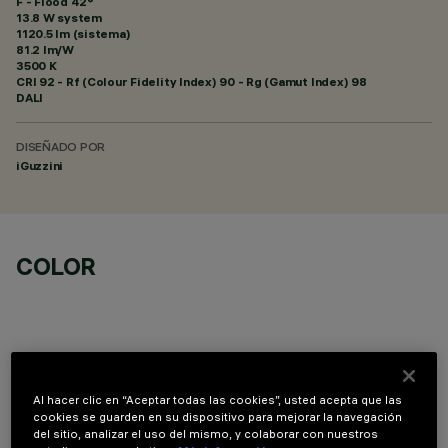
F - Flood 42°
13.8 W system
1120.5 lm (sistema)
81.2 lm/W
3500 K
CRI
92
- Rf (Colour Fidelity Index) 90 - Rg (Gamut Index) 98
DALI
DISEÑADO POR
iGuzzini
COLOR
Al hacer clic en “Aceptar todas las cookies”, usted acepta que las
COMPONENTES OPCIONALES
cookies se guarden en su dispositivo para mejorar la navegación
del sitio, analizar el uso del mismo, y colaborar con nuestros