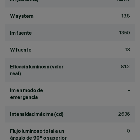
13.8
W system
1350
lm fuente
13
W fuente
81.2
Eficacia luminosa (valor
real)
-
lm en modo de
emergencia
2636
Intensidad máxima (cd)
0
Flujo luminoso total a un
ángulo de 90° o superior