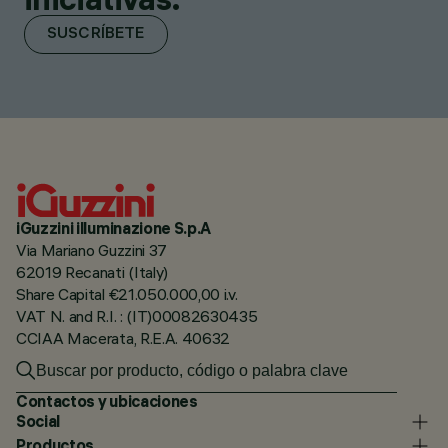
SUSCRÍBETE
iGuzzini illuminazione S.p.A
Via Mariano Guzzini 37
62019 Recanati (Italy)
Share Capital €21.050.000,00 i.v.
VAT N. and R.I. : (IT)00082630435
CCIAA Macerata, R.E.A. 40632
Contactos y ubicaciones
Social
Productos