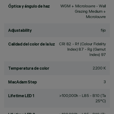
WGM + Microlouvre - Wall
Óptica y ángulo de haz
Grazing Medium +
Microlouvre
fijo
Adjustability
CRI
82
- Rf (Colour Fidelity
Calidad del color de la luz
Index) 87 - Rg (Gamut
Index) 97
2200 K
Temperatura de color
3
MacAdam Step
>100,000h - L85 - B10 (Ta
Lifetime LED 1
25°C)