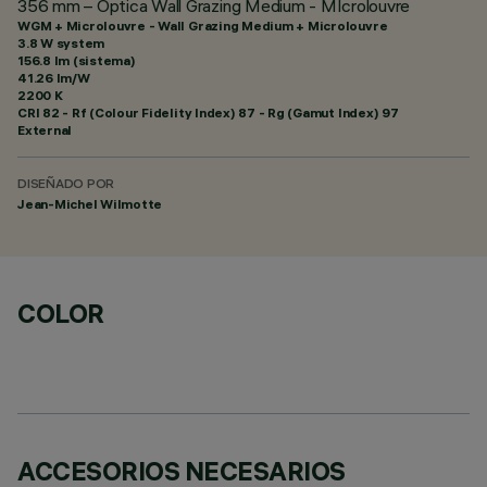
356 mm – Óptica Wall Grazing Medium - MIcrolouvre
WGM + Microlouvre - Wall Grazing Medium + Microlouvre
3.8 W system
156.8 lm (sistema)
41.26 lm/W
2200 K
CRI
82
- Rf (Colour Fidelity Index) 87 - Rg (Gamut Index) 97
External
DISEÑADO POR
Jean-Michel Wilmotte
COLOR
ACCESORIOS NECESARIOS