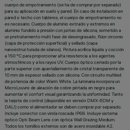
cuerpo de empotramiento (se ha de comprar por separado)
para su aplicación en suelo y pared. En caso de instalación en
pared o techo con tableros, el cuerpo de empotramiento no
es necesario. Cuerpo de aluminio extruido y extremos en
aluminio fundido a presión con juntas de silicona, sometido a
un pretratamiento multi fase de desengrasado, flúor-zirconio
(capa de protección superficial) y sellado (capa
nanoestructurada de silanos). Pintura acrílica líquida y cocción
a 150 °C para proporcionar alta resistencia a los agentes
atmosféricos y a los rayos UV. Cuerpo óptico cerrado por la
parte superior con apantallamiento de cristal transparente de
10 mm de espesor sellado con silicona. Con circuito multiled
de potencia de color Warm White. La luminaria incorpora un
MicroLouvre de aleación de cobre pintada en negro para
aumentar el confort visual garantizando la uniformidad. Tanto
la tarjeta de control (disponible en versión DMX-RDM y
DALI) como el alimentador se deben comprar por separado.
Incluye conector con virola roscada IP68. Incluye sistema
óptico Opti Beam Lens con óptica Wall Grazing Medium.
Todos los tornillos externos son de acero inoxidable A2.