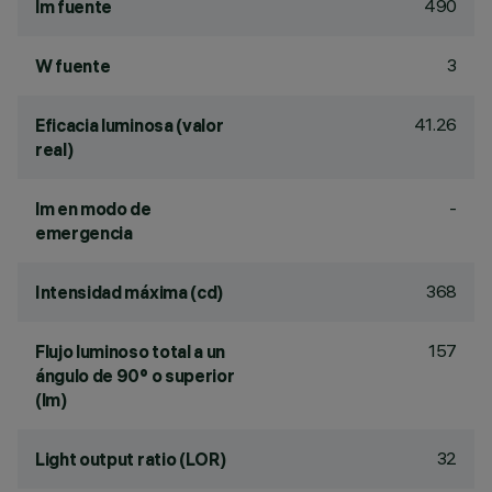
490
lm fuente
3
W fuente
41.26
Eficacia luminosa (valor
real)
-
lm en modo de
emergencia
368
Intensidad máxima (cd)
157
Flujo luminoso total a un
ángulo de 90° o superior
(lm)
32
Light output ratio (LOR)