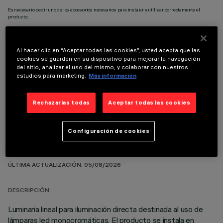
Es necesario pedir uno de los accesorios necesarios para instalar y utilizar correctamente el
producto:
Al hacer clic en “Aceptar todas las cookies”, usted acepta que las
cookies se guarden en su dispositivo para mejorar la navegación
del sitio, analizar el uso del mismo, y colaborar con nuestros
COMPONENTES OPCIONALES
estudios para marketing.
Más información
Rechazarlas todas
Aceptar todas las cookies
Configuración de cookies
DATOS TÉCNICOS
ÚLTIMA ACTUALIZACIÓN: 05/08/2026
DESCRIPCIÓN
Luminaria lineal para iluminación directa destinada al uso de
lámparas led monocromáticas. El producto se instala en