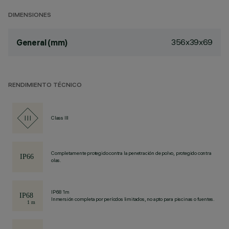
DIMENSIONES
356x39x69
General (mm)
RENDIMIENTO TÉCNICO
Class III
Completamente protegido contra la penetración de polvo, protegido contra
olas.
IP68 1m
Inmersión completa por períodos limitados, no apto para piscinas o fuentes.