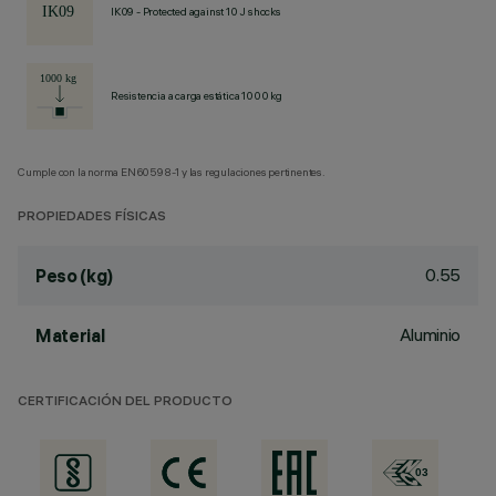
IK09 - Protected against 10 J shocks
Resistencia a carga estática 1000 kg
Cumple con la norma EN60598-1 y las regulaciones pertinentes.
PROPIEDADES FÍSICAS
0.55
Peso (kg)
Aluminio
Material
CERTIFICACIÓN DEL PRODUCTO