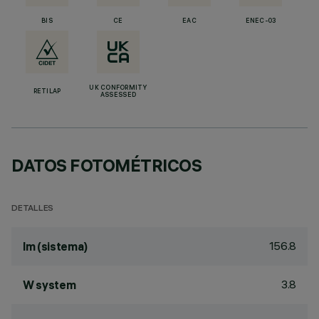
BIS
CE
EAC
ENEC-03
UK CONFORMITY
RETILAP
ASSESSED
DATOS FOTOMÉTRICOS
DETALLES
156.8
lm (sistema)
3.8
W system