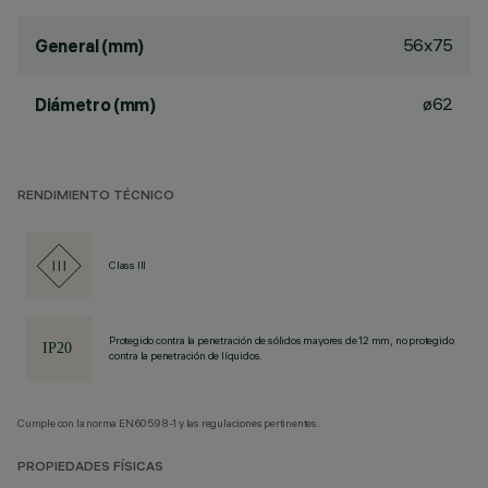
56x75
General (mm)
ø62
Diámetro (mm)
RENDIMIENTO TÉCNICO
Class III
Protegido contra la penetración de sólidos mayores de 12 mm, no protegido
contra la penetración de líquidos.
Cumple con la norma EN60598-1 y las regulaciones pertinentes.
PROPIEDADES FÍSICAS