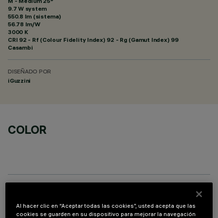
M - Medium 25°
9.7 W system
550.8 lm (sistema)
56.78 lm/W
3000 K
CRI
92
- Rf (Colour Fidelity Index) 92 - Rg (Gamut Index) 99
Casambi
DISEÑADO POR
iGuzzini
COLOR
COMPONENTES OPCIONALES
Al hacer clic en “Aceptar todas las cookies”, usted acepta que las
cookies se guarden en su dispositivo para mejorar la navegación