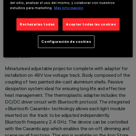
del sitio, analizar el uso del mismo, y colaborar con nuestros
estudios para marketing.
Más información
Rechazarlas todas
Aceptar todas las cookies
DATOS TÉCNICOS
Configuración de cookies
ÚLTIMA ACTUALIZACIÓN: 01/07/2026
DESCRIPCIÓN
Miniaturised adjustable projector complete with adapter for
installation on 48V low voltage track. Body composed of the
coupling of two painted die-cast aluminium shells. Passive
dissipation system ideal for ensuring long life and effective
heat management. The thermoplastic adapter includes the
DC/DC driver circuit with Bluetooth protocol. The integrated
«Bluetooth Casambi» technology allows each light module
inserted on the track to be adjusted independently.
Bluetooth frequency 2.4 GHz. The device can be controlled
with the Casambi app which enables the on-off, dimming and
scene recall functions. The app is available on the App Store