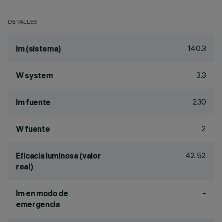
DETALLES
140.3
lm (sistema)
3.3
W system
230
lm fuente
2
W fuente
42.52
Eficacia luminosa (valor
real)
-
lm en modo de
emergencia