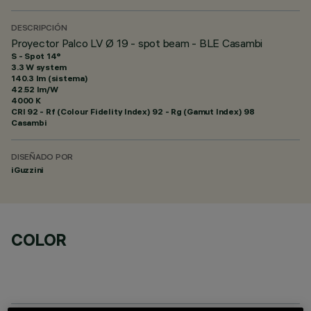
DESCRIPCIÓN
Proyector Palco LV Ø 19 - spot beam - BLE Casambi
S - Spot 14°
3.3 W system
140.3 lm (sistema)
42.52 lm/W
4000 K
CRI
92
- Rf (Colour Fidelity Index) 92 - Rg (Gamut Index) 98
Casambi
DISEÑADO POR
iGuzzini
COLOR