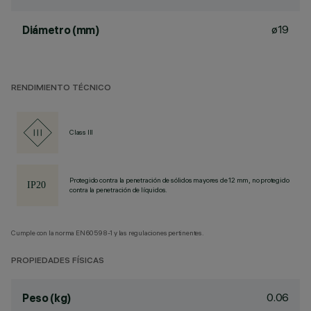
ø19
Diámetro (mm)
RENDIMIENTO TÉCNICO
Class III
Protegido contra la penetración de sólidos mayores de 12 mm, no protegido
contra la penetración de líquidos.
Cumple con la norma EN60598-1 y las regulaciones pertinentes.
PROPIEDADES FÍSICAS
0.06
Peso (kg)