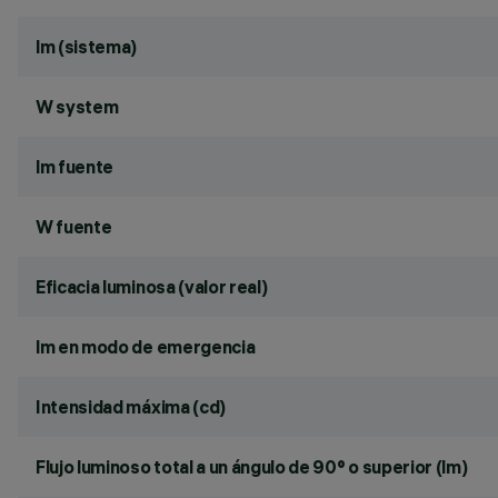
lm (sistema)
W system
lm fuente
W fuente
Eficacia luminosa (valor real)
lm en modo de emergencia
Intensidad máxima (cd)
Flujo luminoso total a un ángulo de 90° o superior (lm)