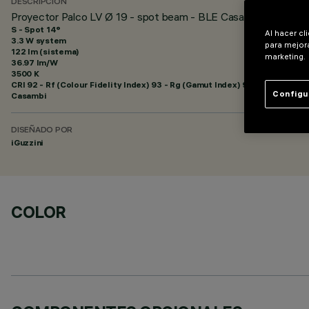
DESCRIPCIÓN
Proyector Palco LV Ø 19 - spot beam - BLE Casambi
S - Spot 14°
Al hacer cl
3.3 W system
para mejora
122 lm (sistema)
marketing.
36.97 lm/W
3500 K
CRI
92
- Rf (Colour Fidelity Index) 93 - Rg (Gamut Index) 99
Configu
Casambi
DISEÑADO POR
iGuzzini
COLOR