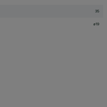
35
ø19