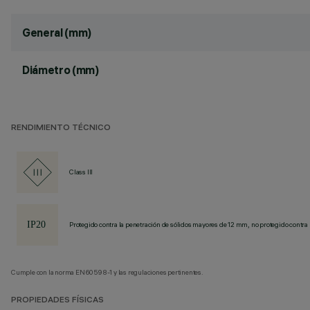
General (mm)
Diámetro (mm)
RENDIMIENTO TÉCNICO
Class III
Protegido contra la penetración de sólidos mayores de 12 mm, no protegido contra 
Cumple con la norma EN60598-1 y las regulaciones pertinentes.
PROPIEDADES FÍSICAS