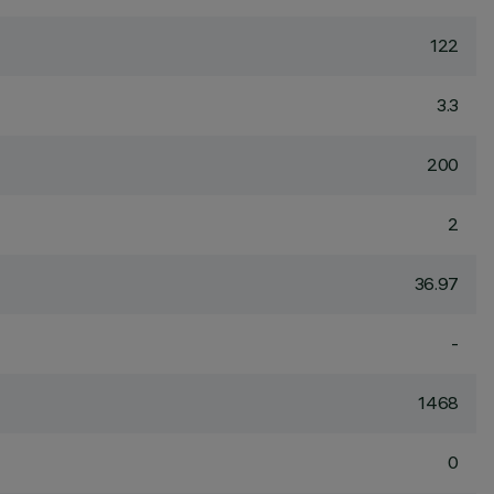
122
3.3
200
2
36.97
-
1468
0