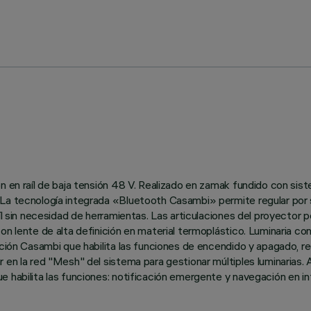
n en raíl de baja tensión 48 V. Realizado en zamak fundido con sis
 La tecnología integrada «Bluetooth Casambi» permite regular por 
íl sin necesidad de herramientas. Las articulaciones del proyector p
con lente de alta definición en material termoplástico. Luminaria 
ación Casambi que habilita las funciones de encendido y apagado, re
 en la red "Mesh" del sistema para gestionar múltiples luminarias.
 habilita las funciones: notificación emergente y navegación en in