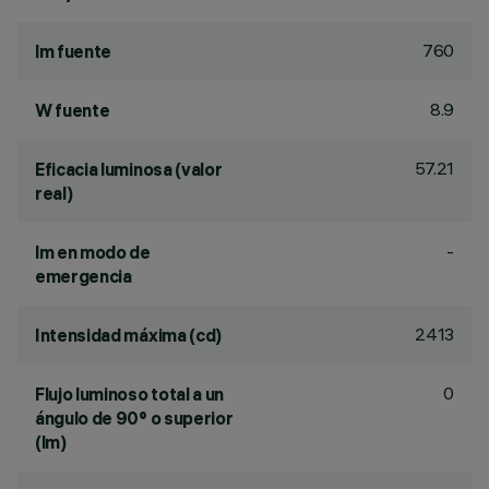
760
lm fuente
8.9
W fuente
57.21
Eficacia luminosa (valor
real)
-
lm en modo de
emergencia
2413
Intensidad máxima (cd)
0
Flujo luminoso total a un
ángulo de 90° o superior
(lm)