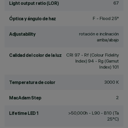
67
Light output ratio (LOR)
F - Flood 25°
Óptica y ángulo de haz
rotación e inclinación
Adjustability
arriba/abajo
CRI
97
- Rf (Colour Fidelity
Calidad del color de la luz
Index) 94 - Rg (Gamut
Index) 101
3000 K
Temperatura de color
2
MacAdam Step
>50,000h - L90 - B10 (Ta
Lifetime LED 1
25°C)