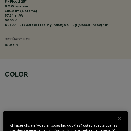
F - Flood 25°
8.9 W system
509.2 lm (sistema)
57.21 lm/W
3000 K
CRI
97
- Rf (Colour Fidelity Index) 94 - Rg (Gamut Index) 101
DISEÑADO POR
iGuzzini
COLOR
ACCESORIOS NECESARIOS
Al hacer clic en “Aceptar todas las cookies”, usted acepta que las
Es necesario pedir uno de los accesorios necesarios para instalar y utilizar correctamente el
cookies se guarden en su dispositivo para mejorar la navegación
producto: