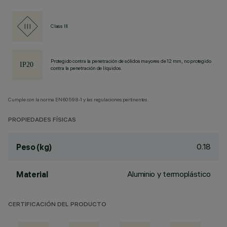
Class III
Protegido contra la penetración de sólidos mayores de 12 mm, no protegido
contra la penetración de líquidos.
Cumple con la norma EN60598-1 y las regulaciones pertinentes.
PROPIEDADES FÍSICAS
0.18
Peso (kg)
Aluminio y termoplástico
Material
CERTIFICACIÓN DEL PRODUCTO