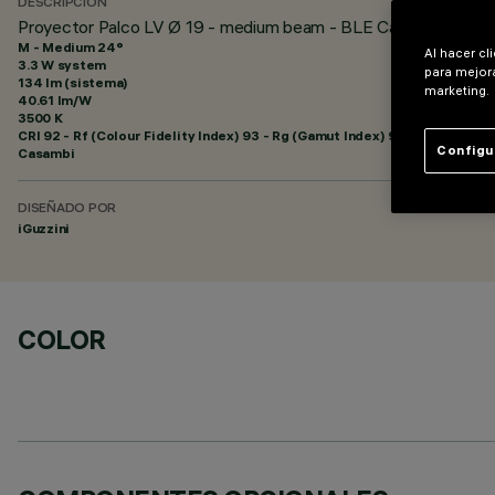
DESCRIPCIÓN
Proyector Palco LV Ø 19 - medium beam - BLE Casambi
M - Medium 24°
Al hacer cl
3.3 W system
para mejora
134 lm (sistema)
marketing.
40.61 lm/W
3500 K
CRI
92
- Rf (Colour Fidelity Index) 93 - Rg (Gamut Index) 99
Configu
Casambi
DISEÑADO POR
iGuzzini
COLOR