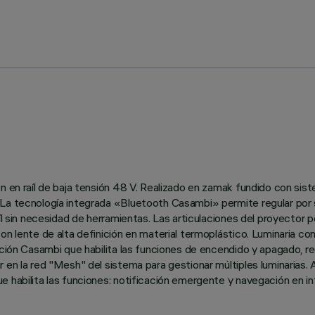
n en raíl de baja tensión 48 V. Realizado en zamak fundido con sis
 La tecnología integrada «Bluetooth Casambi» permite regular por 
íl sin necesidad de herramientas. Las articulaciones del proyector p
con lente de alta definición en material termoplástico. Luminaria 
ación Casambi que habilita las funciones de encendido y apagado, re
 en la red "Mesh" del sistema para gestionar múltiples luminarias.
 habilita las funciones: notificación emergente y navegación en in