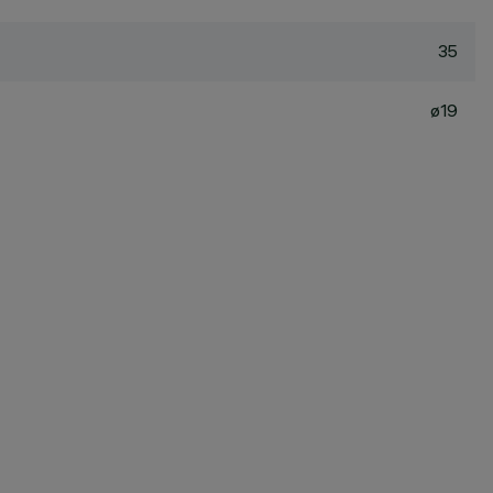
35
ø19