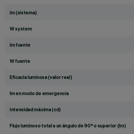
lm (sistema)
W system
lm fuente
W fuente
Eficacia luminosa (valor real)
lm en modo de emergencia
Intensidad máxima (cd)
Flujo luminoso total a un ángulo de 90° o superior (lm)