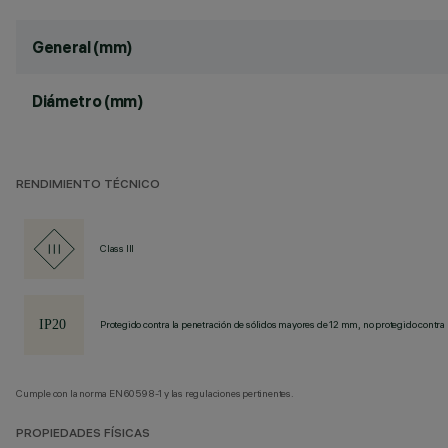
General (mm)
Diámetro (mm)
RENDIMIENTO TÉCNICO
Class III
Protegido contra la penetración de sólidos mayores de 12 mm, no protegido contra 
Cumple con la norma EN60598-1 y las regulaciones pertinentes.
PROPIEDADES FÍSICAS