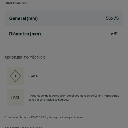
DIMENSIONES
56x75
General (mm)
ø62
Diámetro (mm)
RENDIMIENTO TÉCNICO
Class III
Protegido contra la penetración de sólidos mayores de 12 mm, no protegido
contra la penetración de líquidos.
Cumple con la norma EN60598-1 y las regulaciones pertinentes.