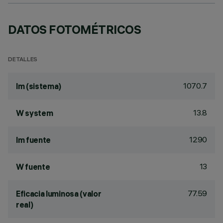
DATOS FOTOMÉTRICOS
DETALLES
1070.7
lm (sistema)
13.8
W system
1290
lm fuente
13
W fuente
77.59
Eficacia luminosa (valor
real)