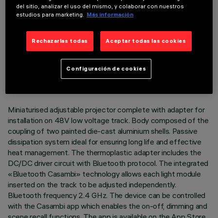
del sitio, analizar el uso del mismo, y colaborar con nuestros
estudios para marketing.
Más información
Rechazarlas todas
Aceptar todas las cookies
DATOS TÉCNICOS
ÚLTIMA ACTUALIZACIÓN: 07/08/2026
Configuración de cookies
DESCRIPCIÓN
Miniaturised adjustable projector complete with adapter for
installation on 48V low voltage track. Body composed of the
coupling of two painted die-cast aluminium shells. Passive
dissipation system ideal for ensuring long life and effective
heat management. The thermoplastic adapter includes the
DC/DC driver circuit with Bluetooth protocol. The integrated
«Bluetooth Casambi» technology allows each light module
inserted on the track to be adjusted independently.
Bluetooth frequency 2.4 GHz. The device can be controlled
with the Casambi app which enables the on-off, dimming and
scene recall functions. The app is available on the App Store