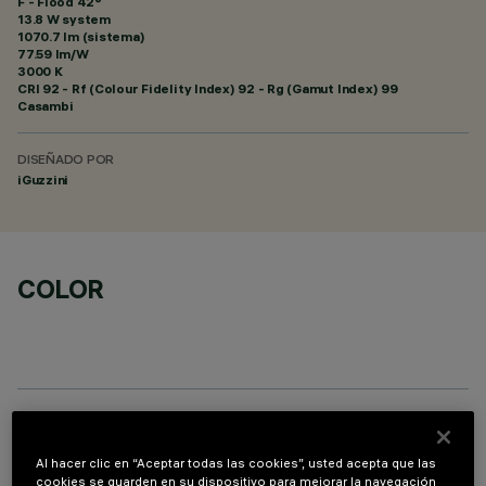
F - Flood 42°
13.8 W system
1070.7 lm (sistema)
77.59 lm/W
3000 K
CRI
92
- Rf (Colour Fidelity Index) 92 - Rg (Gamut Index) 99
Casambi
DISEÑADO POR
iGuzzini
COLOR
COMPONENTES OPCIONALES
Al hacer clic en “Aceptar todas las cookies”, usted acepta que las
cookies se guarden en su dispositivo para mejorar la navegación