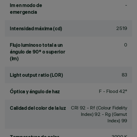
-
lm en modo de
emergencia
2519
Intensidad máxima (cd)
0
Flujo luminoso total a un
ángulo de 90° o superior
(lm)
83
Light output ratio (LOR)
F - Flood 42°
Óptica y ángulo de haz
CRI
92
- Rf (Colour Fidelity
Calidad del color de la luz
Index) 92 - Rg (Gamut
Index) 99
3000 K