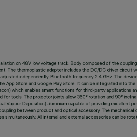
tallation on 48V low voltage track. Body composed of the coupling 
ent. The thermoplastic adapter includes the DC/DC driver circuit
e adjusted independently. Bluetooth frequency 2.4 GHz. The devic
n the App Store and Google Play Store. It can be integrated into t
on) which enables smart functions for third-party applications an
or tools. The projector joints allow 360° rotation and 90° inclinat
ical Vapour Deposition) aluminium capable of providing excellent pe
oupling between product and optical accessory. The mechanical d
ries simultaneously. All internal and external accessories can be rot