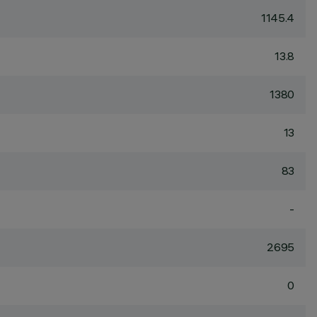
1145.4
13.8
1380
13
83
-
2695
0