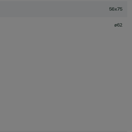
56x75
ø62