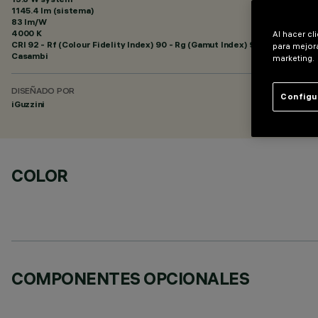
1145.4 lm (sistema)
83 lm/W
4000 K
Al hacer cl
CRI
92
- Rf (Colour Fidelity Index) 90 - Rg (Gamut Index) 98
para mejora
Casambi
marketing.
DISEÑADO POR
Configu
iGuzzini
COLOR
COMPONENTES OPCIONALES