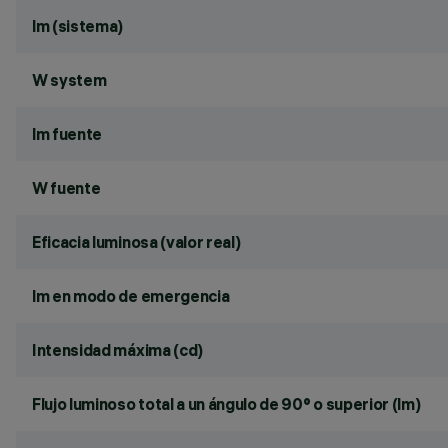
lm (sistema)
W system
lm fuente
W fuente
Eficacia luminosa (valor real)
lm en modo de emergencia
Intensidad máxima (cd)
Flujo luminoso total a un ángulo de 90° o superior (lm)