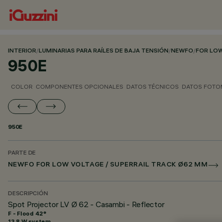
INTERIOR
/
LUMINARIAS PARA RAÍLES DE BAJA TENSIÓN
/
NEWFO
/
FOR LOW
950E
COLOR
COMPONENTES OPCIONALES
DATOS TÉCNICOS
DATOS FOTO
950E
PARTE DE
NEWFO FOR LOW VOLTAGE / SUPERRAIL TRACK Ø62 MM
DESCRIPCIÓN
Spot Projector LV Ø 62 - Casambi - Reflector
F - Flood 42°
13.8 W system