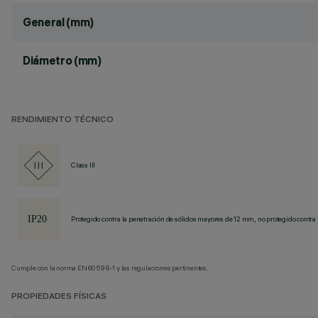
General (mm)
Diámetro (mm)
RENDIMIENTO TÉCNICO
Class III
Protegido contra la penetración de sólidos mayores de 12 mm, no protegido contra 
Cumple con la norma EN60598-1 y las regulaciones pertinentes.
PROPIEDADES FÍSICAS