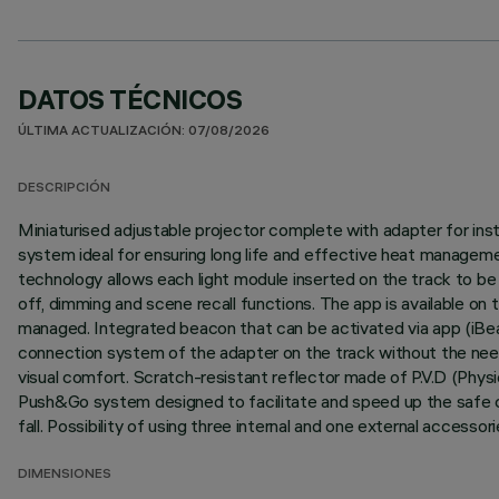
DATOS TÉCNICOS
ÚLTIMA ACTUALIZACIÓN: 07/08/2026
DESCRIPCIÓN
Miniaturised adjustable projector complete with adapter for ins
system ideal for ensuring long life and effective heat managem
technology allows each light module inserted on the track to b
off, dimming and scene recall functions. The app is available o
managed. Integrated beacon that can be activated via app (iBeac
connection system of the adapter on the track without the need f
visual comfort. Scratch-resistant reflector made of P.V.D (Phys
Push&Go system designed to facilitate and speed up the safe c
fall. Possibility of using three internal and one external accesso
DIMENSIONES