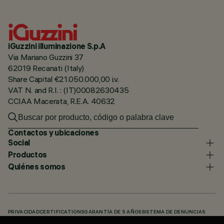
iGuzzini illuminazione S.p.A
Via Mariano Guzzini 37
62019 Recanati (Italy)
Share Capital €21.050.000,00 i.v.
VAT N. and R.I. : (IT)00082630435
CCIAA Macerata, R.E.A. 40632
Contactos y ubicaciones
Social
Productos
Quiénes somos
PRIVACIDAD
CERTIFICATIONS
GARANTÍA DE 5 AÑOS
SISTEMA DE DENUNCIAS
POLÍTICA DE COOKIES
ACCESSIBILITY STATEMENT
NUESTROS CÓDIGOS