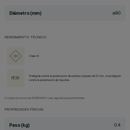
ø80
Diámetro (mm)
RENDIMIENTO TÉCNICO
Class III
Protegido contra la penetración de sólidos mayores de 12 mm, no protegido
contra la penetración de líquidos.
Cumple con la norma EN60598-1 y las regulaciones pertinentes.
PROPIEDADES FÍSICAS
0.4
Peso (kg)