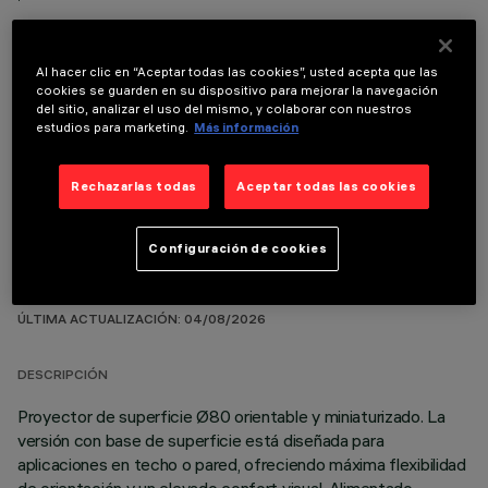
Al hacer clic en “Aceptar todas las cookies”, usted acepta que las
cookies se guarden en su dispositivo para mejorar la navegación
del sitio, analizar el uso del mismo, y colaborar con nuestros
COMPONENTES OPCIONALES
estudios para marketing.
Más información
Rechazarlas todas
Aceptar todas las cookies
Configuración de cookies
DATOS TÉCNICOS
ÚLTIMA ACTUALIZACIÓN: 04/08/2026
DESCRIPCIÓN
Proyector de superficie Ø80 orientable y miniaturizado. La
versión con base de superficie está diseñada para
aplicaciones en techo o pared, ofreciendo máxima flexibilidad