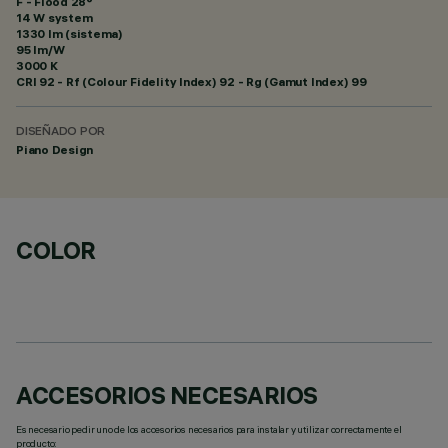
F - Flood 28°
14 W system
1330 lm (sistema)
95 lm/W
3000 K
CRI
92
- Rf (Colour Fidelity Index) 92 - Rg (Gamut Index) 99
DISEÑADO POR
Piano Design
COLOR
ACCESORIOS NECESARIOS
Es necesario pedir uno de los accesorios necesarios para instalar y utilizar correctamente el
producto: