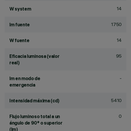
14
W system
1750
lm fuente
14
W fuente
95
Eficacia luminosa (valor
real)
-
lm en modo de
emergencia
5410
Intensidad máxima (cd)
0
Flujo luminoso total a un
ángulo de 90° o superior
(lm)