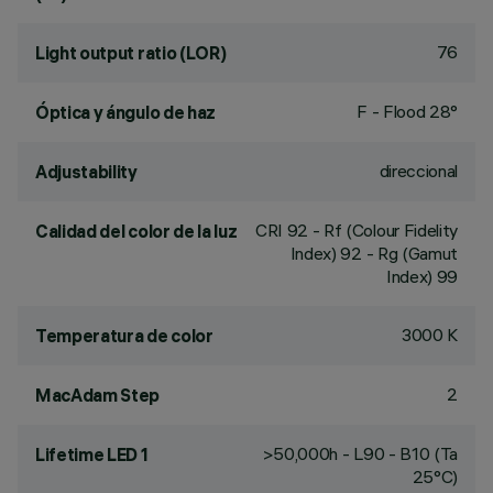
76
Light output ratio (LOR)
F - Flood 28°
Óptica y ángulo de haz
direccional
Adjustability
CRI
92
- Rf (Colour Fidelity
Calidad del color de la luz
Index) 92 - Rg (Gamut
Index) 99
3000 K
Temperatura de color
2
MacAdam Step
>50,000h - L90 - B10 (Ta
Lifetime LED 1
25°C)