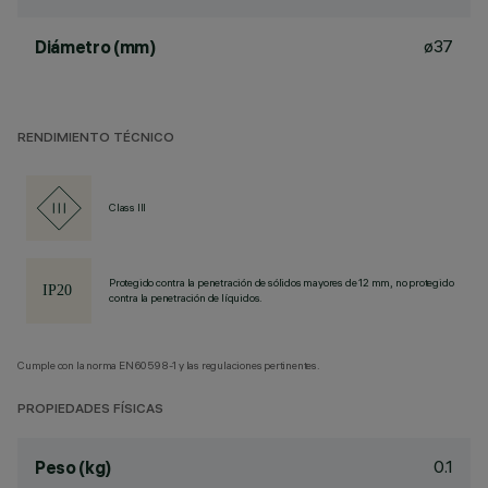
ø37
Diámetro (mm)
RENDIMIENTO TÉCNICO
Class III
Protegido contra la penetración de sólidos mayores de 12 mm, no protegido
contra la penetración de líquidos.
Cumple con la norma EN60598-1 y las regulaciones pertinentes.
PROPIEDADES FÍSICAS
0.1
Peso (kg)