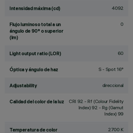
4092
Intensidad máxima (cd)
0
Flujo luminoso total a un
ángulo de 90° o superior
(lm)
60
Light output ratio (LOR)
S - Spot 16°
Óptica y ángulo de haz
direccional
Adjustability
CRI
92
- Rf (Colour Fidelity
Calidad del color de la luz
Index) 92 - Rg (Gamut
Index) 99
2700 K
Temperatura de color