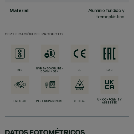
Aluminio fundido y
Material
termoplástico
CERTIFICACIÓN DEL PRODUCTO
BVB BYGGVARUBE-
BIS
CE
EAC
DÖMNINGEN
UK CONFORMITY
ENEC-03
PEP ECOPASSPORT
RETILAP
ASSESSED
DATOS FOTOMÉTRICOS