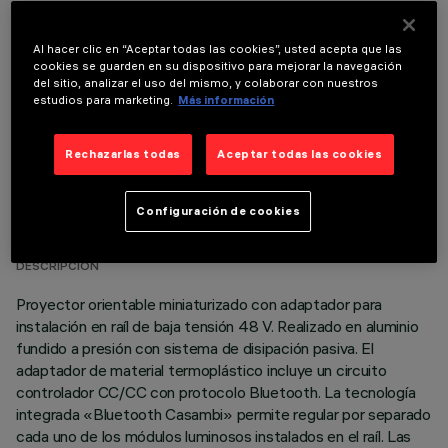
COMPONENTES OPCIONALES
Al hacer clic en “Aceptar todas las cookies”, usted acepta que las
cookies se guarden en su dispositivo para mejorar la navegación
del sitio, analizar el uso del mismo, y colaborar con nuestros
estudios para marketing.
Más información
Rechazarlas todas
Aceptar todas las cookies
DATOS TÉCNICOS
Configuración de cookies
ÚLTIMA ACTUALIZACIÓN: 06/08/2026
DESCRIPCIÓN
Proyector orientable miniaturizado con adaptador para
instalación en raíl de baja tensión 48 V. Realizado en aluminio
fundido a presión con sistema de disipación pasiva. El
adaptador de material termoplástico incluye un circuito
controlador CC/CC con protocolo Bluetooth. La tecnología
integrada «Bluetooth Casambi» permite regular por separado
cada uno de los módulos luminosos instalados en el raíl. Las