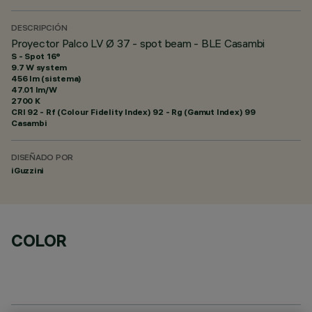
DESCRIPCIÓN
Proyector Palco LV Ø 37 - spot beam - BLE Casambi
S - Spot 16°
9.7 W system
456 lm (sistema)
47.01 lm/W
2700 K
CRI
92
- Rf (Colour Fidelity Index) 92 - Rg (Gamut Index) 99
Casambi
DISEÑADO POR
iGuzzini
COLOR