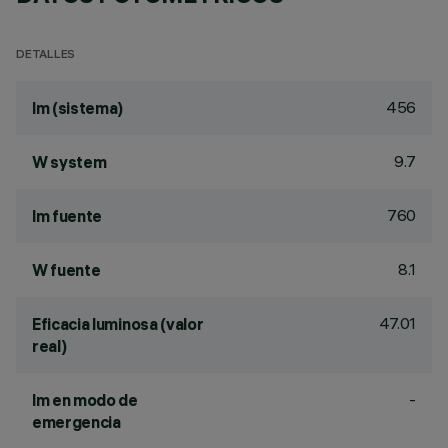
DETALLES
456
lm (sistema)
9.7
W system
760
lm fuente
8.1
W fuente
47.01
Eficacia luminosa (valor
real)
-
lm en modo de
emergencia