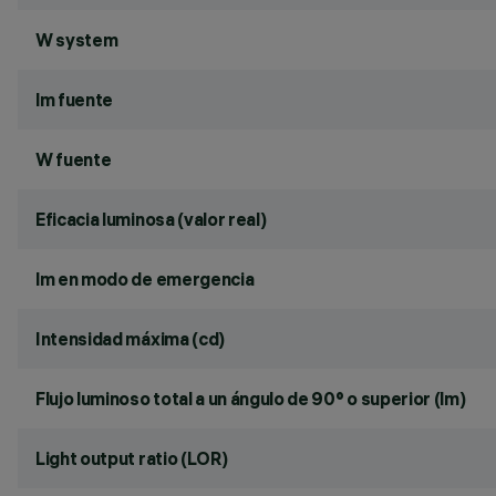
W system
lm fuente
W fuente
Eficacia luminosa (valor real)
lm en modo de emergencia
Intensidad máxima (cd)
Flujo luminoso total a un ángulo de 90° o superior (lm)
Light output ratio (LOR)