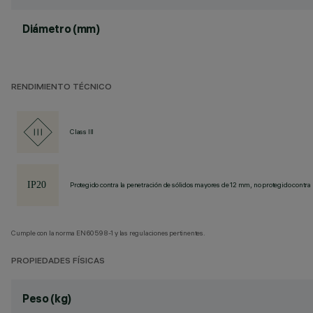
Diámetro (mm)
RENDIMIENTO TÉCNICO
Class III
Protegido contra la penetración de sólidos mayores de 12 mm, no protegido contra 
Cumple con la norma EN60598-1 y las regulaciones pertinentes.
PROPIEDADES FÍSICAS
Peso (kg)