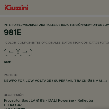
INTERIOR
/
LUMINARIAS PARA RAÍLES DE BAJA TENSIÓN
/
NEWFO
/
FOR LOW
981E
COLOR
COMPONENTES OPCIONALES
DATOS TÉCNICOS
DATOS FOTO
981E
PARTE DE
NEWFO FOR LOW VOLTAGE / SUPERRAIL TRACK Ø88 MM
DESCRIPCIÓN
Proyector Spot LV Ø 88 - DALI Powerline - Reflector
F - Flood 35°
16.9 W system