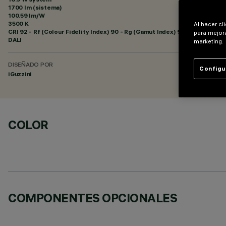
1700 lm (sistema)
100.59 lm/W
3500 K
Al hacer cl
CRI
92
- Rf (Colour Fidelity Index) 90 - Rg (Gamut Index) 98
para mejora
DALI
marketing.
DISEÑADO POR
Configu
iGuzzini
COLOR
COMPONENTES OPCIONALES