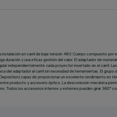
 instalación en carril de baja tensión 48V. Cuerpo compuesto por e
arga duración y una eficaz gestión del calor. El adaptador de materi
lar independientemente cada proyector insertado en el carril. Las 
ca del adaptador al carril sin necesidad de herramientas. El grupo 
ur Deposition) capaz de proporcionar un excelente rendimiento en 
o entre producto y accesorio óptico. La desconexión mecánica permi
no. Todos los accesorios internos y externos pueden girar 360° con 