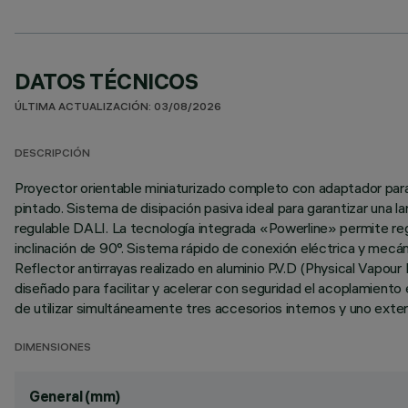
DATOS TÉCNICOS
ÚLTIMA ACTUALIZACIÓN: 03/08/2026
DESCRIPCIÓN
Proyector orientable miniaturizado completo con adaptador para
pintado. Sistema de disipación pasiva ideal para garantizar una l
regulable DALI. La tecnología integrada «Powerline» permite regu
inclinación de 90°. Sistema rápido de conexión eléctrica y mecáni
Reflector antirrayas realizado en aluminio P.V.D (Physical Vapo
diseñado para facilitar y acelerar con seguridad el acoplamient
de utilizar simultáneamente tres accesorios internos y uno exter
DIMENSIONES
General (mm)