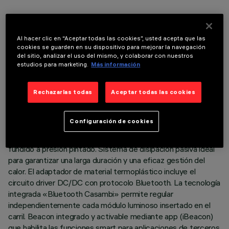
Al hacer clic en “Aceptar todas las cookies”, usted acepta que las
cookies se guarden en su dispositivo para mejorar la navegación
DATOS TÉCNICOS
del sitio, analizar el uso del mismo, y colaborar con nuestros
estudios para marketing.
Más información
ÚLTIMA ACTUALIZACIÓN: 07/08/2026
Rechazarlas todas
Aceptar todas las cookies
DESCRIPCIÓN
Proyector orientable miniaturizado completo con adaptador
Configuración de cookies
para instalación en carril de baja tensión 48V. Cuerpo
compuesto por el acoplamiento de dos carcasas de aluminio
fundido a presión pintado. Sistema de disipación pasiva ideal
para garantizar una larga duración y una eficaz gestión del
calor. El adaptador de material termoplástico incluye el
circuito driver DC/DC con protocolo Bluetooth. La tecnología
integrada «Bluetooth Casambi» permite regular
independientemente cada módulo luminoso insertado en el
carril. Beacon integrado y activable mediante app (iBeacon)
que habilita las funciones smart para aplicaciones de terceros