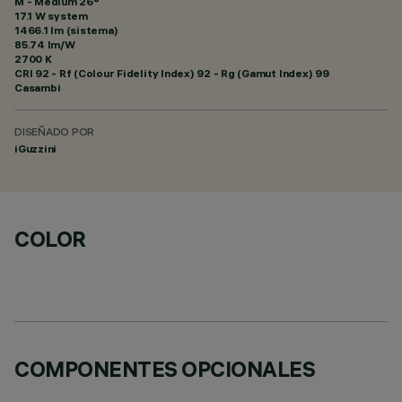
M - Medium 26°
17.1 W system
1466.1 lm (sistema)
85.74 lm/W
2700 K
CRI
92
- Rf (Colour Fidelity Index) 92 - Rg (Gamut Index) 99
Casambi
DISEÑADO POR
iGuzzini
COLOR
COMPONENTES OPCIONALES