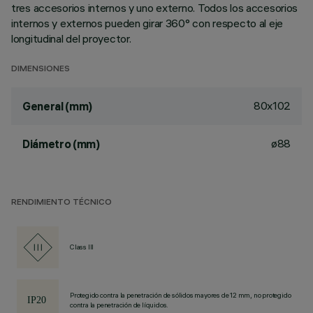
tres accesorios internos y uno externo. Todos los accesorios
internos y externos pueden girar 360° con respecto al eje
longitudinal del proyector.
DIMENSIONES
80x102
General (mm)
ø88
Diámetro (mm)
RENDIMIENTO TÉCNICO
Class III
Protegido contra la penetración de sólidos mayores de 12 mm, no protegido
contra la penetración de líquidos.