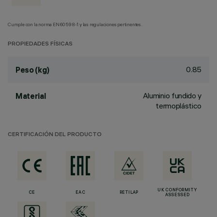
Cumple con la norma EN60598-1 y las regulaciones pertinentes.
PROPIEDADES FÍSICAS
0.85
Peso (kg)
Aluminio fundido y
Material
termoplástico
CERTIFICACIÓN DEL PRODUCTO
UK CONFORMITY
CE
EAC
RETILAP
ASSESSED