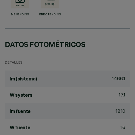
BIS PENDING
ENEC PENDING
DATOS FOTOMÉTRICOS
DETALLES
1466.1
lm (sistema)
17.1
W system
1810
lm fuente
16
W fuente