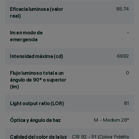
85.74
Eficacia luminosa (valor
real)
-
lm en modo de
emergencia
6892
Intensidad máxima (cd)
0
Flujo luminoso total a un
ángulo de 90° o superior
(lm)
81
Light output ratio (LOR)
M - Medium 26°
Óptica y ángulo de haz
CRI
92
- Rf (Colour Fidelity
Calidad del color de la luz