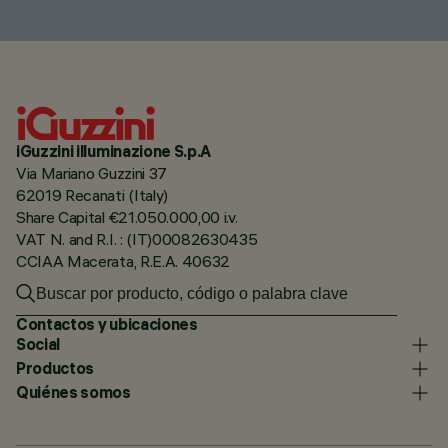
iGuzzini illuminazione S.p.A
Via Mariano Guzzini 37
62019 Recanati (Italy)
Share Capital €21.050.000,00 i.v.
VAT N. and R.I. : (IT)00082630435
CCIAA Macerata, R.E.A. 40632
Contactos y ubicaciones
Social
Productos
Quiénes somos