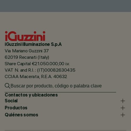
iGuzzini illuminazione S.p.A
Via Mariano Guzzini 37
62019 Recanati (Italy)
Share Capital €21.050.000,00 i.v.
VAT N. and R.I. : (IT)00082630435
CCIAA Macerata, R.E.A. 40632
Contactos y ubicaciones
Social
Productos
Quiénes somos