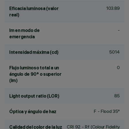
103.89
Eficacia luminosa (valor
real)
-
lm en modo de
emergencia
5014
Intensidad máxima (cd)
0
Flujo luminoso total a un
ángulo de 90° o superior
(lm)
85
Light output ratio (LOR)
F - Flood 35°
Óptica y ángulo de haz
CRI
92
- Rf (Colour Fidelity
Calidad del color de la luz