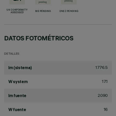
UK CONFORMITY
BIS PENDING
ENEC PENDING
ASSESSED
DATOS FOTOMÉTRICOS
DETALLES
1776.5
lm (sistema)
17.1
W system
2090
lm fuente
16
W fuente