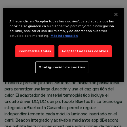
Al hacer clic en “Aceptar todas las cookies”, usted acepta que las
cookies se guarden en su dispositivo para mejorar la navegación
DATOS TÉCNICOS
del sitio, analizar el uso del mismo, y colaborar con nuestros
estudios para marketing.
Más información
ÚLTIMA ACTUALIZACIÓN: 03/08/2026
Rechazarlas todas
Aceptar todas las cookies
DESCRIPCIÓN
Proyector orientable miniaturizado completo con adaptador
Configuración de cookies
para instalación en carril de baja tensión 48V. Cuerpo
compuesto por el acoplamiento de dos carcasas de aluminio
fundido a presión pintado. Sistema de disipación pasiva ideal
para garantizar una larga duración y una eficaz gestión del
calor. El adaptador de material termoplástico incluye el
circuito driver DC/DC con protocolo Bluetooth. La tecnología
integrada «Bluetooth Casambi» permite regular
independientemente cada módulo luminoso insertado en el
carril. Beacon integrado y activable mediante app (iBeacon)
que habilita las funciones smart para aplicaciones de terceros