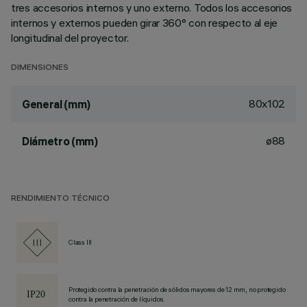
tres accesorios internos y uno externo. Todos los accesorios
internos y externos pueden girar 360° con respecto al eje
longitudinal del proyector.
DIMENSIONES
80x102
General (mm)
ø88
Diámetro (mm)
RENDIMIENTO TÉCNICO
Class III
Protegido contra la penetración de sólidos mayores de 12 mm, no protegido
contra la penetración de líquidos.