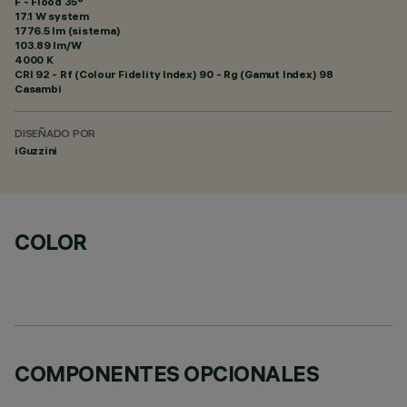
F - Flood 35°
17.1 W system
1776.5 lm (sistema)
103.89 lm/W
4000 K
CRI
92
- Rf (Colour Fidelity Index) 90 - Rg (Gamut Index) 98
Casambi
DISEÑADO POR
iGuzzini
COLOR
COMPONENTES OPCIONALES