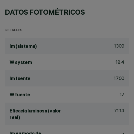
DATOS FOTOMÉTRICOS
DETALLES
1309
lm (sistema)
18.4
W system
1700
lm fuente
17
W fuente
71.14
Eficacia luminosa (valor
real)
-
lm en modo de