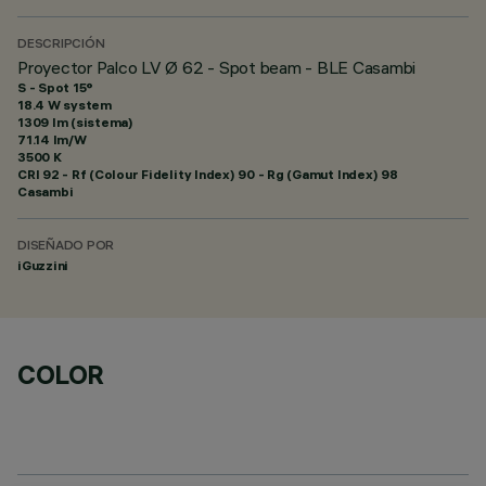
DESCRIPCIÓN
Proyector Palco LV Ø 62 - Spot beam - BLE Casambi
S - Spot 15°
18.4 W system
1309 lm (sistema)
71.14 lm/W
3500 K
CRI
92
- Rf (Colour Fidelity Index) 90 - Rg (Gamut Index) 98
Casambi
DISEÑADO POR
iGuzzini
COLOR