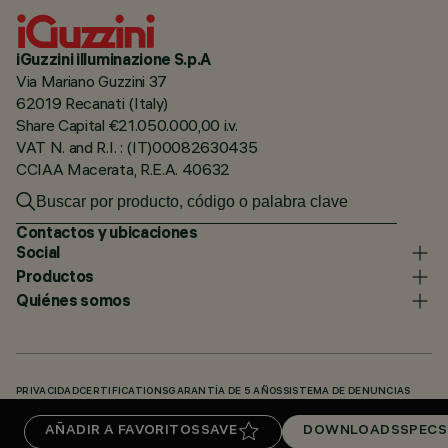
iGuzzini illuminazione S.p.A
Via Mariano Guzzini 37
62019 Recanati (Italy)
Share Capital €21.050.000,00 i.v.
VAT N. and R.I. : (IT)00082630435
CCIAA Macerata, R.E.A. 40632
Contactos y ubicaciones
Social
Productos
Quiénes somos
PRIVACIDAD
CERTIFICATIONS
GARANTÍA DE 5 AÑOS
SISTEMA DE DENUNCIAS
POLÍTICA DE COOKIES
ACCESSIBILITY STATEMENT
NUESTROS CÓDIGOS
AÑADIR A FAVORITOS
SAVE
DOWNLOADS
SPECS
KNOWLEDGE BASE (LOGIN REQUIRED)
DOWNLOADS