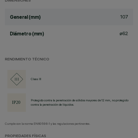
DIMENSIONES
107
General (mm)
ø62
Diámetro (mm)
RENDIMIENTO TÉCNICO
Class III
Protegido contra la penetración de sólidos mayores de 12 mm, no protegido
contra la penetración de líquidos.
Cumple con la norma EN60598-1 y las regulaciones pertinentes.
PROPIEDADES FÍSICAS