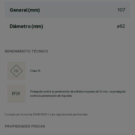
107
General (mm)
ø62
Diámetro (mm)
RENDIMIENTO TÉCNICO
Class III
Protegido contra la penetración de sólidos mayores de 12 mm, no protegido
contra la penetración de líquidos.
Cumple con la norma EN60598-1 y las regulaciones pertinentes.
PROPIEDADES FÍSICAS