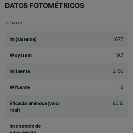
DATOS FOTOMÉTRICOS
DETALLES
1677
lm (sistema)
19.7
W system
2150
lm fuente
18
W fuente
85.13
Eficacia luminosa (valor
real)
-
lm en modo de
emergencia