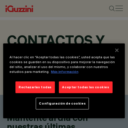
CONTACTOS Y
UBICACIONES
Al hacer clic en “Aceptar todas las cookies”, usted acepta que las
cookies se guarden en su dispositivo para mejorar la navegación
del sitio, analizar el uso del mismo, y colaborar con nuestros
estudios para marketing.
Más información
ENCUENTRA UN CONTACTO
ENVIAR SOLICITUD
Rechazarlas todas
Aceptar todas las cookies
Configuración de cookies
Encuentra un contacto
Mantente al día con
nuestras últimas