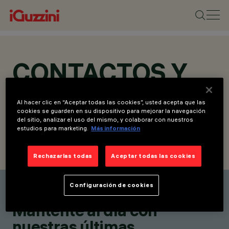
CONTACTOS Y
UBICACIONES
Al hacer clic en “Aceptar todas las cookies”, usted acepta que las
cookies se guarden en su dispositivo para mejorar la navegación
del sitio, analizar el uso del mismo, y colaborar con nuestros
estudios para marketing.
Más información
ENCUENTRA UN CONTACTO
ENVIAR SOLICITUD
Rechazarlas todas
Aceptar todas las cookies
Configuración de cookies
Encuentra un contacto
Mantente al día con
nuestras últimas