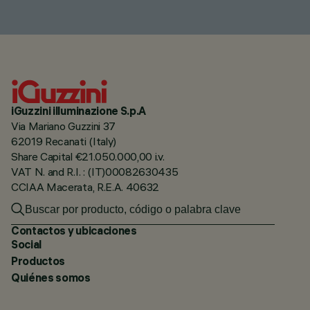
iGuzzini illuminazione S.p.A
Via Mariano Guzzini 37
62019 Recanati (Italy)
Share Capital €21.050.000,00 i.v.
VAT N. and R.I. : (IT)00082630435
CCIAA Macerata, R.E.A. 40632
Contactos y ubicaciones
Social
Productos
Quiénes somos