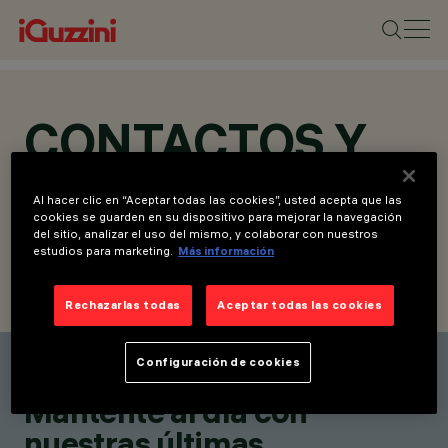
CONTACTOS Y
UBICACIONES
Al hacer clic en “Aceptar todas las cookies”, usted acepta que las
cookies se guarden en su dispositivo para mejorar la navegación
del sitio, analizar el uso del mismo, y colaborar con nuestros
estudios para marketing.
Más información
ENCUENTRA UN CONTACTO
ENVIAR SOLICITUD
Rechazarlas todas
Aceptar todas las cookies
Configuración de cookies
Encuentra un contacto
Mantente al día con
nuestras últimas